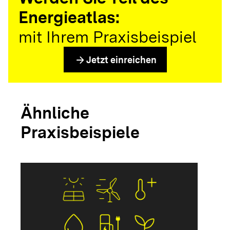
Energieatlas:
mit Ihrem Praxisbeispiel
arrow_forward
Jetzt einreichen
Ähnliche
Praxisbeispiele
arrow_forwar