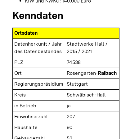
KfW und KWKG: 140.000 Euro
Kenndaten
Ortsdaten
Datenherkunft / Jahr
Stadtwerke Hall /
des Datenbestandes
2015 / 2021
PLZ
74538
Ort
Rosengarten-
Raibach
Regierungspräsidium
Stuttgart
Kreis
Schwäbisch-Hall
in Betrieb
ja
Einwohnerzahl
207
Haushalte
90
Gebäudezahl
52