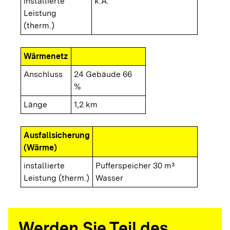
installierte
k.A.
Leistung
(therm.)
Wärmenetz
Anschluss
24 Gebäude 66
%
Länge
1,2 km
Ausfallsicherung
(Wärme)
installierte
Pufferspeicher 30 m³
Leistung (therm.)
Wasser
Werden Sie Teil des