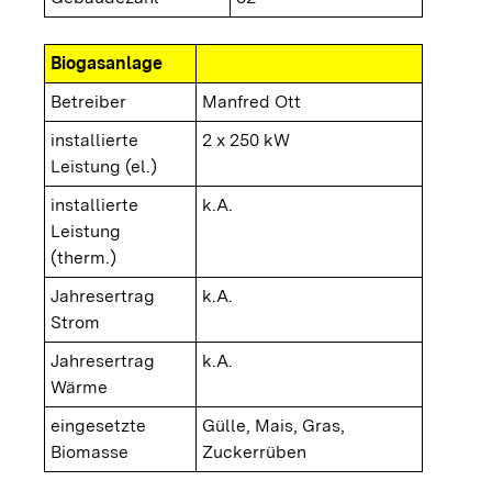
Biogasanlage
Betreiber
Manfred Ott
installierte
2 x 250 kW
Leistung (el.)
installierte
k.A.
Leistung
(therm.)
Jahresertrag
k.A.
Strom
Jahresertrag
k.A.
Wärme
eingesetzte
Gülle, Mais, Gras,
Biomasse
Zuckerrüben