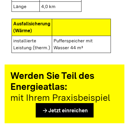
Länge
4,0 km
Ausfallsicherung
(Wärme)
installierte
Pufferspeicher mit
Leistung (therm.)
Wasser 44 m³
Werden Sie Teil des
Energieatlas:
mit Ihrem Praxisbeispiel
arrow_forward
Jetzt einreichen