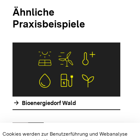
Ähnliche
Praxisbeispiele
arrow_forwar
arrow_forward
Bioenergiedorf Wald
chevron_left
chevron_right
Zur vorhergehenden Folie springen
Zur nächsten Folie springen
Cookies werden zur Benutzerführung und Webanalyse