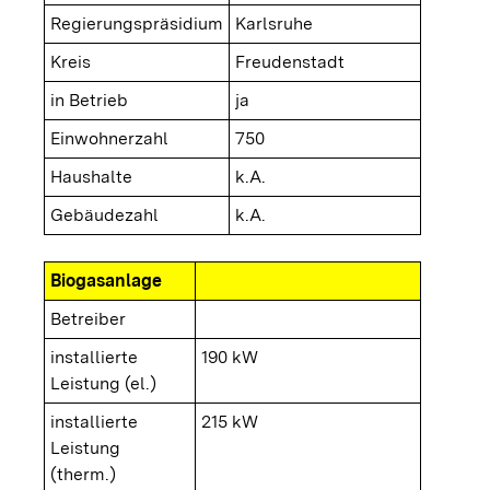
Regierungspräsidium
Karlsruhe
Kreis
Freudenstadt
in Betrieb
ja
Einwohnerzahl
750
Haushalte
k.A.
Gebäudezahl
k.A.
Biogasanlage
Betreiber
installierte
190 kW
Leistung (el.)
installierte
215 kW
Leistung
(therm.)