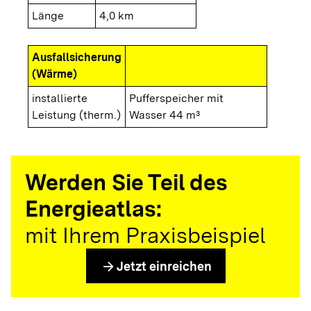
Länge
4,0 km
Ausfallsicherung
(Wärme)
installierte
Pufferspeicher mit
Leistung (therm.)
Wasser 44 m³
Werden Sie Teil des
Energieatlas:
mit Ihrem Praxisbeispiel
arrow_forward
Jetzt einreichen