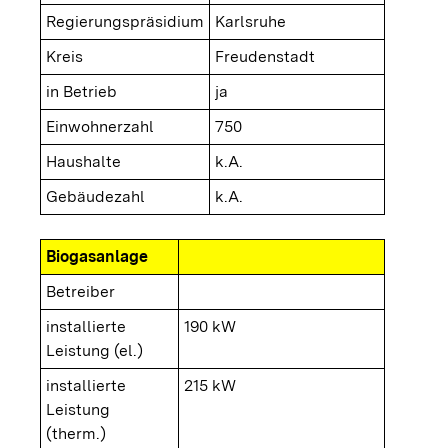
Regierungspräsidium
Karlsruhe
Kreis
Freudenstadt
in Betrieb
ja
Einwohnerzahl
750
Haushalte
k.A.
Gebäudezahl
k.A.
Biogasanlage
Betreiber
installierte
190 kW
Leistung (el.)
installierte
215 kW
Leistung
(therm.)