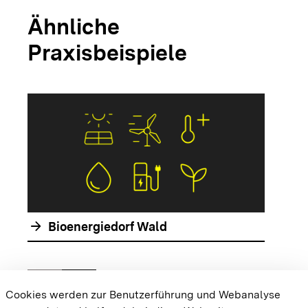
Ähnliche
Praxisbeispiele
arrow_forwar
arrow_forward
Bioenergiedorf Wald
chevron_left
chevron_right
Zur vorhergehenden Folie springen
Zur nächsten Folie springen
Cookies werden zur Benutzerführung und Webanalyse