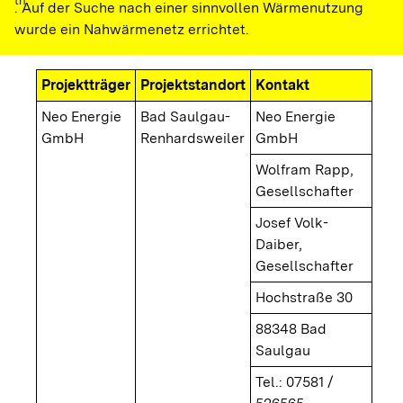
th
. Auf der Suche nach einer sinnvollen Wärmenutzung
wurde ein Nahwärmenetz errichtet.
Projektträger
Projektstandort
Kontakt
Neo Energie
Bad Saulgau-
Neo Energie
GmbH
Renhardsweiler
GmbH
Wolfram Rapp,
Gesellschafter
Josef Volk-
Daiber,
Gesellschafter
Hochstraße 30
88348 Bad
Saulgau
Tel.: 07581 /