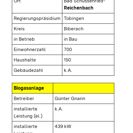
Ort
Bad Schussenried-
Reichenbach
Regierungspräsidium
Tübingen
Kreis
Biberach
in Betrieb
in Bau
Einwohnerzahl
700
Haushalte
150
Gebäudezahl
k.A.
Biogasanlage
Betreiber
Günter Gnann
installierte
k.A.
Leistung (el.)
installierte
439 kW