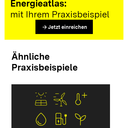
Energieatlas:
mit Ihrem Praxisbeispiel
arrow_forward
Jetzt einreichen
Ähnliche
Praxisbeispiele
arrow_forwar