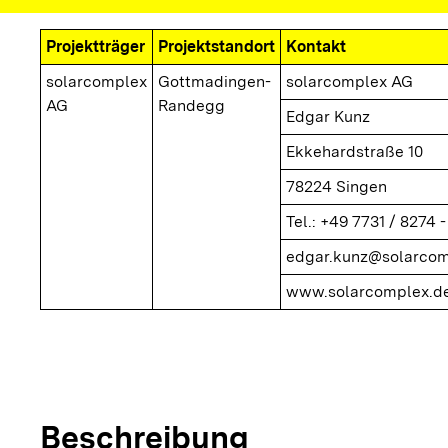
Projektträger
Projektstandort
Kontakt
solarcomplex
Gottmadingen-
solarcomplex AG
AG
Randegg
Edgar Kunz
Ekkehardstraße 10
78224 Singen
Tel.: +49 7731 / 8274 -
edgar.kunz@solarcom
www.solarcomplex.de
copyright
© solarcomp
Heizzentrale
Beschreibung