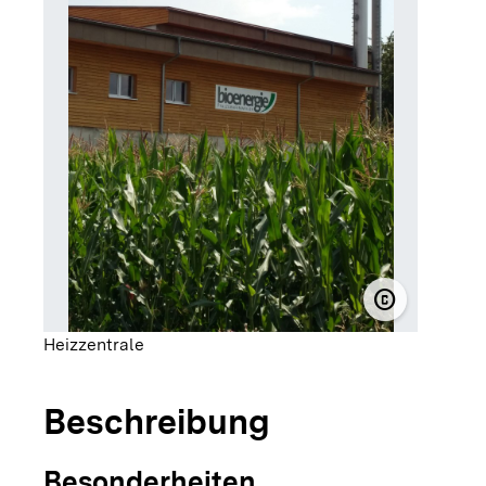
copyright
© WeilerWä
Heizzentrale
Beschreibung
Besonderheiten