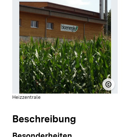
copyright
© WeilerWä
Heizzentrale
Beschreibung
Besonderheiten