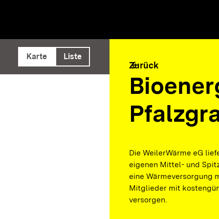
e ausführen
Karte
Liste
arrow_back
Zurück
Bioener
Pfalzgr
Die WeilerWärme eG lief
eigenen Mittel- und Spit
eine Wärmeversorgung m
Mitglieder mit kostengü
versorgen.