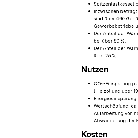
Spitzenlastkessel 
Inzwischen beträgt
sind über 460 Gebä
Gewerbebetriebe 
Der Anteil der Wä
bei über 80 %.
Der Anteil der Wär
über 75 %.
Nutzen
CO
-Einsparung p.a
2
l Heizöl und über 1
Energieeinsparung 
Wertschöpfung: ca. 
Aufarbeitung von n
Abwanderung der Ko
Kosten