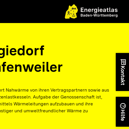
giedorf
afenweiler
chat
Kontakt
ert Nahwärme von ihren Vertragspartnern sowie aus
zenlastkesseln. Aufgabe der Genossenschaft ist,
ittels Wärmeleitungen aufzubauen und ihre
help
nstiger und umweltfreundlicher Wärme zu
Hilfe