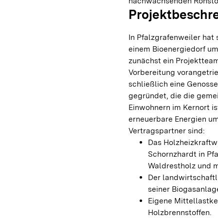
nachwachsenden Rohstof
Projektbeschr
In Pfalzgrafenweiler hat 
einem Bioenergiedorf um
zunächst ein Projektteam
Vorbereitung vorangetr
schließlich eine Genosse
gegründet, die die geme
Einwohnern im Kernort is
erneuerbare Energien um
Vertragspartner sind:
Das Holzheizkraft
Schornzhardt in Pf
Waldrestholz und m
Der landwirtschaft
seiner Biogasanlag
Eigene Mittellast
Holzbrennstoffen.