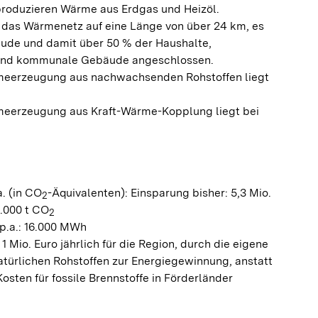
produzieren Wärme aus Erdgas und Heizöl.
 das Wärmenetz auf eine Länge von über 24 km, es
ude und damit über 50 % der Haushalte,
und kommunale Gebäude angeschlossen.
rmeerzeugung aus nachwachsenden Rohstoffen liegt
meerzeugung aus Kraft-Wärme-Kopplung liegt bei
. (in CO
-Äquivalenten): Einsparung bisher: 5,3 Mio.
2
9.000 t CO
2
p.a.: 16.000 MWh
1 Mio. Euro jährlich für die Region, durch die eigene
atürlichen Rohstoffen zur Energiegewinnung, anstatt
sten für fossile Brennstoffe in Förderländer