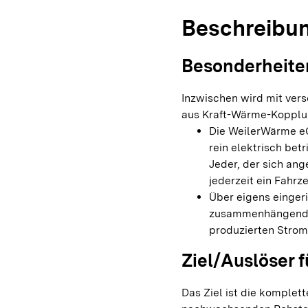
Beschreibu
Besonderheite
Inzwischen wird mit ver
aus Kraft-Wärme-Kopplun
Die WeilerWärme eG
rein elektrisch bet
Jeder, der sich an
jederzeit ein Fahr
Über eigens einger
zusammenhängende 
produzierten Stro
Ziel/Auslöser f
Das Ziel ist die komple