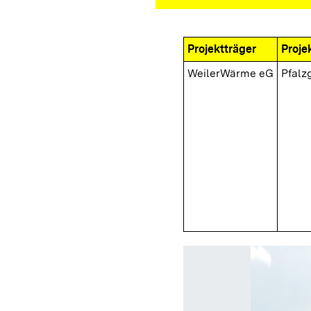
Projektträger
Proje
WeilerWärme eG
Pfalz