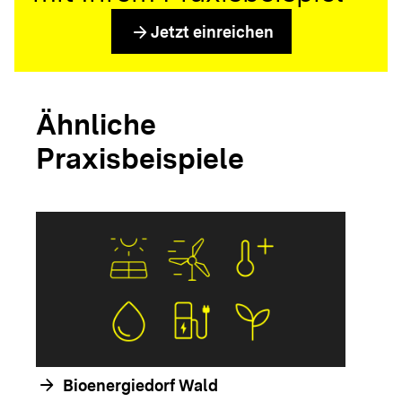
arrow_forward
Jetzt einreichen
Ähnliche
Praxisbeispiele
arrow_forwar
arrow_forward
Bioenergiedorf Wald