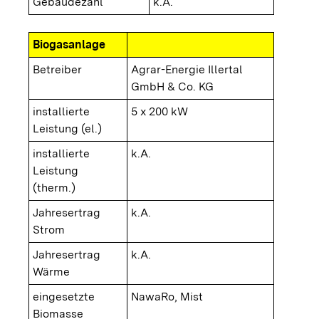
Gebäudezahl
k.A.
Biogasanlage
Betreiber
Agrar-Energie Illertal
GmbH & Co. KG
installierte
5 x 200 kW
Leistung (el.)
installierte
k.A.
Leistung
(therm.)
Jahresertrag
k.A.
Strom
Jahresertrag
k.A.
Wärme
eingesetzte
NawaRo, Mist
Biomasse