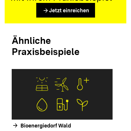
arrow_forward
Jetzt einreichen
Ähnliche
Praxisbeispiele
arrow_forwar
arrow_forward
Bioenergiedorf Wald