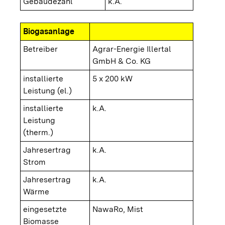
Gebäudezahl
k.A.
Biogasanlage
Betreiber
Agrar-Energie Illertal
GmbH & Co. KG
installierte
5 x 200 kW
Leistung (el.)
installierte
k.A.
Leistung
(therm.)
Jahresertrag
k.A.
Strom
Jahresertrag
k.A.
Wärme
eingesetzte
NawaRo, Mist
Biomasse