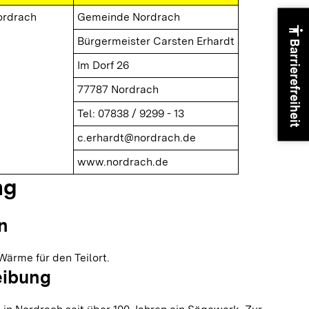
ordrach
Gemeinde Nordrach
accessibility
Bürgermeister Carsten Erhardt
Barrierefreiheit
Im Dorf 26
77787 Nordrach
Tel: 07838 / 9299 - 13
c.erhardt@nordrach.de
www.nordrach.de
ng
n
Wärme für den Teilort.
eibung