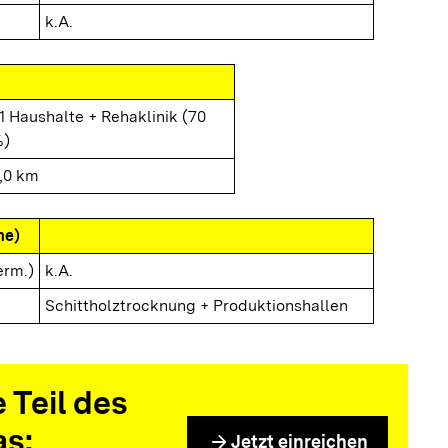
k.A.
1 Haushalte + Rehaklinik (70
)
,0 km
me)
erm.)
k.A.
Schittholztrocknung + Produktionshallen
 Teil des
as:
arrow_forward
Jetzt einreichen