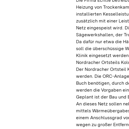
Die Firma Echtle betreib
Heizung von Trockenkam
installierten Kesselleis
zusätzlich mit einer Leis
Netz eingespeist wird. 
Sägewerkshallen, der T
Da dafür nur etwa die H
soll die überschüssige 
Klinik eingesetzt werde
Nordracher Ortsteils Kol
Der Nordracher Ortsteil 
werden. Die ORC-Anlage 
Buch benötigen, durch 
werden die Vorgaben eine
Geplant ist der Bau und
An dieses Netz sollen n
mittels Wärmeübergabes
einem Anschlussgrad von
wegen zu großer Entfernu