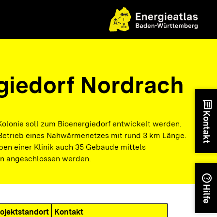
giedorf Nordrach
chat
Kontakt
Kolonie soll zum Bioenergiedorf entwickelt werden.
 Betrieb eines Nahwärmenetzes mit rund 3 km Länge.
ben einer Klinik auch 35 Gebäude mittels
n angeschlossen werden.
help
Hilfe
ojektstandort
Kontakt