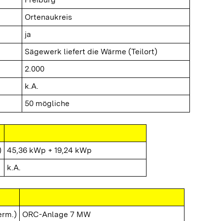
Ortenaukreis
ja
Sägewerk liefert die Wärme (Teilort)
2.000
k.A.
50 mögliche
)
45,36 kWp + 19,24 kWp
k.A.
erm.)
ORC-Anlage 7 MW