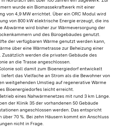
t in Nordrach seit über 100 Jahren ein Sägewerk. Zur
mern wurde ein Biomassekraftwerk mit einer
tung von 4,9 MW errichtet. Über ein ORC Modul wird
tung von 800 kW elektrische Energie erzeugt, die ins
Die Abwärme wird bisher zur Wärmeversorgung der
rockenkammern und des Bürogebäudes genutzt.
älfte der verfügbaren Wärme genutzt werden kann,
Wärme über eine Wärmetrasse zur Beheizung einer
n. Zusätzlich werden die privaten Gebäude des
onie an die Trasse angeschlossen.
Kolonie soll damit zum Bioenergiedorf entwickelt
liefert das Vielfache an Strom als die Bewohner von
den weitgehenden Umstieg auf regenerative Wärme
s Bioenergiedorfes leicht erreicht.
 Betrieb eines Nahwärmenetzes mit rund 3 km Länge.
eben der Klinik 35 der vorhandenen 50 Gebäude
tationen angeschlossen werden. Das entspricht
 über 70 %. Bei zehn Häusern kommt ein Anschluss
ngen nicht in Frage.