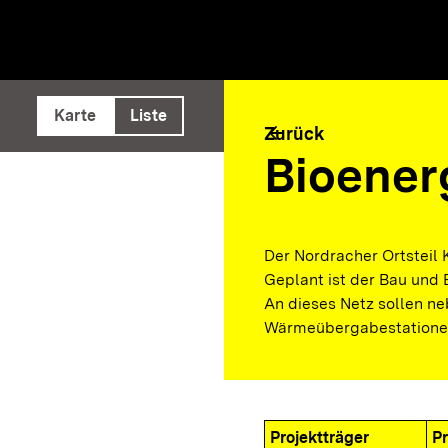
e ausführen
Karte
Liste
arrow_back
Zurück
Bioener
Der Nordracher Ortsteil 
Geplant ist der Bau und
An dieses Netz sollen ne
Wärmeübergabestatione
Projektträger
Pr