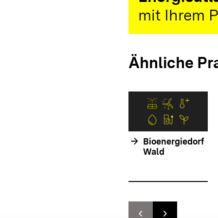
mit Ihrem P
Ähnliche Pr
arrow_forward
Bioenergiedorf
Wald
chevron_left
chevron_right