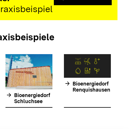
raxisbeispiel
axisbeispiele
arrow_forwar
arrow_forward
Bioenergiedorf
Renquishausen
arrow_forward
Bioenergiedorf
Schluchsee