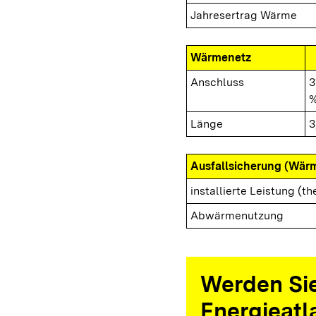
Jahresertrag Wärme
Wärmenetz
Anschluss
3
%
Länge
3
Ausfallsicherung (Wär
installierte Leistung (th
Abwärmenutzung
Werden Sie
Energieatl