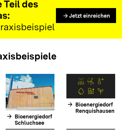
 Teil des
as:
arrow_forward
Jetzt einreichen
raxisbeispiel
axisbeispiele
arrow_forwar
arrow_forward
Bioenergiedorf
Renquishausen
arrow_forward
Bioenergiedorf
Schluchsee