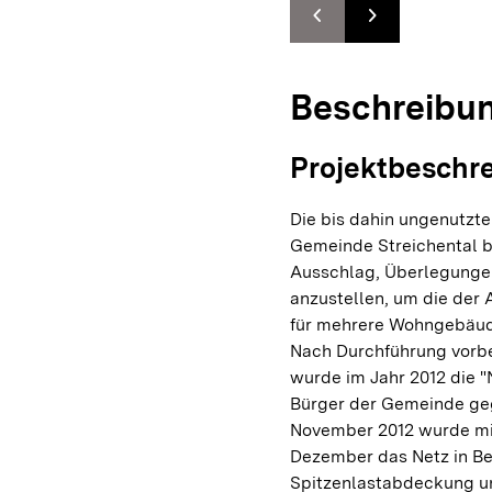
chevron_left
chevron_right
Zur vorhergehenden F
Zur nächsten F
Beschreibu
Projektbeschr
Die bis dahin ungenutzte
Gemeinde Streichental b
Ausschlag, Überlegunge
anzustellen, um die de
für mehrere Wohngebäude
Nach Durchführung vorb
wurde im Jahr 2012 die 
Bürger der Gemeinde ge
November 2012 wurde mi
Dezember das Netz in B
Spitzenlastabdeckung un