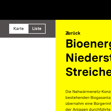
e ausführen
Karte
Liste
arrow_back
Zurück
Bioener
Nieders
Streich
Die Nahwärmenetz-Konze
bestehenden Biogasanlag
übernahm eine Bürgerini
der Anlagen durchführte