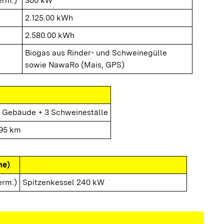
erm.)
300 kW
2.125.00 kWh
2.580.00 kWh
Biogas aus Rinder- und Schweinegülle
sowie NawaRo (Mais, GPS)
 Gebäude + 3 Schweineställe
,95 km
me)
erm.)
Spitzenkessel 240 kW