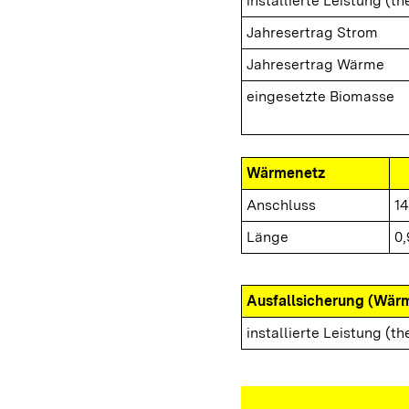
installierte Leistung (th
Jahresertrag Strom
Jahresertrag Wärme
eingesetzte Biomasse
Wärmenetz
Anschluss
14
Länge
0
Ausfallsicherung (Wär
installierte Leistung (th