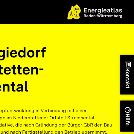
giedorf
tetten-
chat
Kontakt
ental
help
ptentwicklung in Verbindung mit einer
Hilfe
e im Niederstettener Ortsteil Streichental
tiative, die nach Gründung der Bürger GbR den Bau
 und nach Fertigstellung den Betrieb übernimmt.