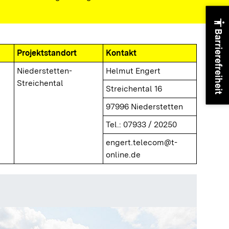
accessibility
Barrierefreiheit
Projektstandort
Kontakt
Niederstetten-
Helmut Engert
Streichental
Streichental 16
97996
Niederstetten
Tel.: 07933 / 20250
engert.telecom@t-
online.de
Nahwär