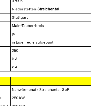
97996
Niederstetten-
Streichental
Stuttgart
Main-Tauber-Kreis
ja
in Eigenregie aufgebaut
250
k.A.
k.A.
Nahwärmenetz Streichental GbR
)
250 kW