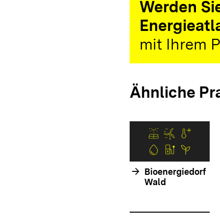
Werden Sie
Energieatl
mit Ihrem P
Ähnliche Pr
arrow_forward
Bioenergiedorf
Wald