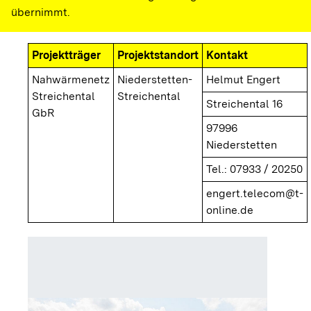
übernimmt.
Projektträger
Projektstandort
Kontakt
Nahwärmenetz
Niederstetten-
Helmut Engert
Streichental
Streichental
Streichental 16
GbR
97996
Niederstetten
Tel.: 07933 / 20250
engert.telecom@t-
online.de
Nahwär