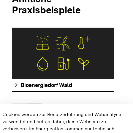
Praxisbeispiele
arrow_forwar
arrow_forward
Bioenergiedorf Wald
chevron_left
chevron_right
Zur vorhergehenden Folie springen
Zur nächsten Folie springen
Cookies werden zur Benutzerführung und Webanalyse
verwendet und helfen dabei, diese Webseite zu
{{#displayPraxisbeispielMap}} {{{body}}}
verbessern. Im Energieatlas kommen nur technisch