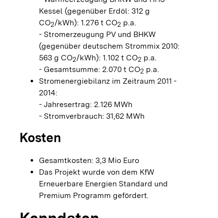
Kessel (gegenüber Erdöl: 312 g
CO
/kWh): 1.276 t CO
p.a.
2
2
- Stromerzeugung PV und BHKW
(gegenüber deutschem Strommix 2010:
563 g CO
/kWh): 1.102 t CO
p.a.
2
2
- Gesamtsumme: 2.070 t CO
p.a.
2
Stromenergiebilanz im Zeitraum 2011 -
2014:
- Jahresertrag: 2.126 MWh
- Stromverbrauch: 31,62 MWh
Kosten
Gesamtkosten: 3,3 Mio Euro
Das Projekt wurde von dem KfW
Erneuerbare Energien Standard und
Premium Programm gefördert.