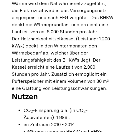
Wärme wird dem Nahwärmenetz zugeführt,
die Elektrizität wird in das Versorgungsnetz
eingespeist und nach EEG vergütet. Das BHKW
deckt die Wärmegrundlast und erreicht eine
Laufzeit von ca. 8.000 Stunden pro Jahr.
Der Holzhackschnitzelkessel (Leistung: 1.200
kW
) deckt in den Wintermonaten den
th
Wärmebedarf ab, welcher über der
Leistungsfähigkeit des BHKW's liegt. Der
Kessel erreicht eine Laufzeit von 2.300
Stunden pro Jahr. Zusätzlich ermöglicht ein
Pufferspeicher mit einem Volumen von 30 m³
eine Glättung von Leistungsschwankungen.
Nutzen
CO
-Einsparung p.a. (in CO
-
2
2
Äquivalenten): 1.986 t
im Zeitraum 2010 - 2014:
- Wärmeerzeugung BHKW und HHS-