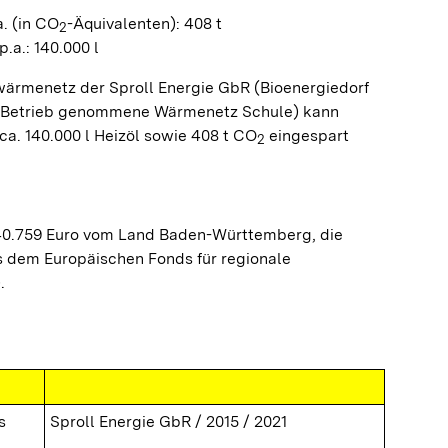
. (in CO
-Äquivalenten): 408 t
2
.a.: 140.000 l
ärmenetz der Sproll Energie GbR (Bioenergiedorf
n Betrieb genommene Wärmenetz Schule) kann
ca. 140.000 l Heizöl sowie 408 t CO
eingespart
2
40.759 Euro vom Land Baden-Württemberg, die
 dem Europäischen Fonds für regionale
.
s
Sproll Energie GbR / 2015 / 2021