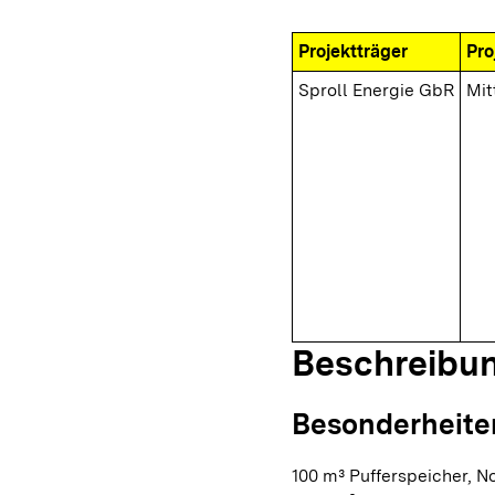
Projektträger
Pro
Sproll Energie GbR
Mit
Beschreibu
Besonderheite
100 m³ Pufferspeicher, N