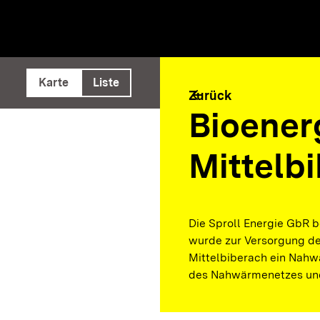
e ausführen
Karte
Liste
arrow_back
Zurück
Bioener
Mittelb
Die Sproll Energie GbR b
wurde zur Versorgung de
Mittelbiberach ein Nahwä
des Nahwärmenetzes und