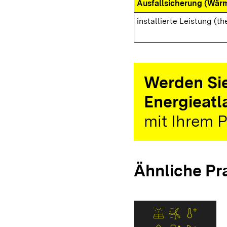
Ausfallsicherung (Wär
installierte Leistung (th
Werden Sie
Energieatl
mit Ihrem P
Ähnliche Pr