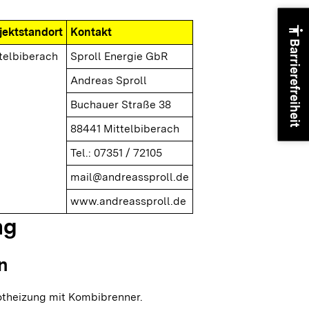
accessibility
jektstandort
Kontakt
Barrierefreiheit
telbiberach
Sproll Energie GbR
Andreas Sproll
Buchauer Straße 38
88441 Mittelbiberach
Tel.: 07351 / 72105
mail@andreassproll.de
www.andreassproll.de
ng
n
otheizung mit Kombibrenner.