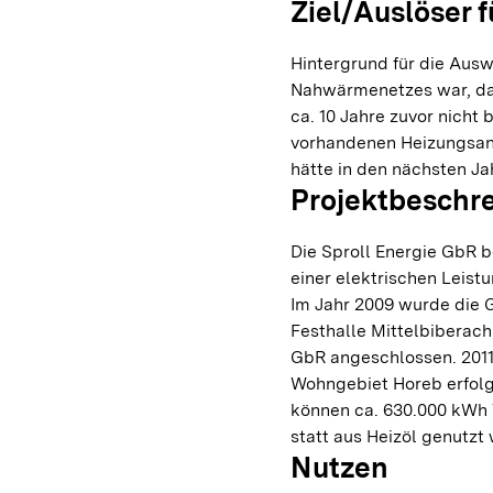
Ziel/Auslöser f
Hintergrund für die Aus
Nahwärmenetzes war, da
ca. 10 Jahre zuvor nicht 
vorhandenen Heizungsanl
hätte in den nächsten J
Projektbeschr
Die Sproll Energie GbR b
einer elektrischen Leist
Im Jahr 2009 wurde die 
Festhalle Mittelbiberac
GbR angeschlossen. 201
Wohngebiet Horeb erfol
können ca. 630.000 kWh
statt aus Heizöl genutzt
Nutzen