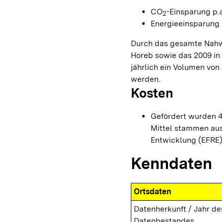
CO
-Einsparung p.a
2
Energieeinsparung p
Durch das gesamte Nahw
Horeb sowie das 2009 i
jährlich ein Volumen von 
werden.
Kosten
Gefördert wurden 
Mittel stammen aus
Entwicklung (EFRE)
Kenndaten
Ortsdaten
Datenherkunft / Jahr de
Datenbestandes