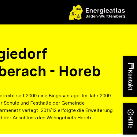
giedorf
iberach - Horeb
chat
Kontakt
etreibt seit 2000 eine Biogasanlage. Im Jahr 2009
r Schule und Festhalle der Gemeinde
rmenetz verlegt. 2011/12 erfolgte die Erweiterung
help
 der Anschluss des Wohngebiets Horeb.
Hilfe