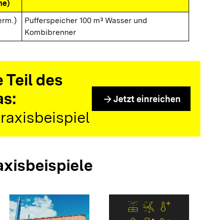
me)
erm.)
Pufferspeicher 100 m³ Wasser und
Kombibrenner
 Teil des
as:
arrow_forward
Jetzt einreichen
raxisbeispiel
axisbeispiele