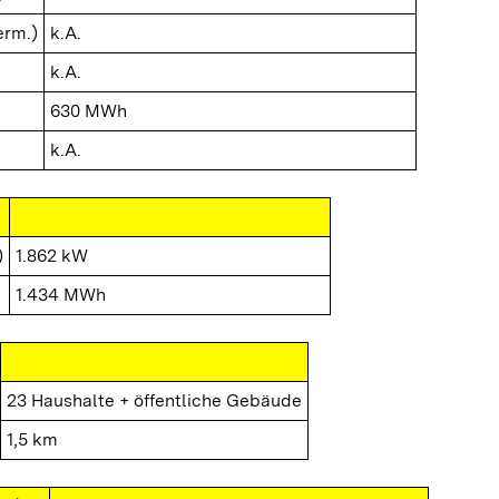
erm.)
k.A.
k.A.
630 MWh
k.A.
)
1.862 kW
1.434 MWh
23 Haushalte + öffentliche Gebäude
1,5 km