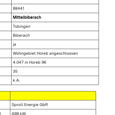
88441
Mittelbiberach
Tübingen
Biberach
ja
Wohngebiet Horeb angeschlossen
4.047 in Horeb 96
35
k.A.
Sproll Energie GbR
)
499 kW