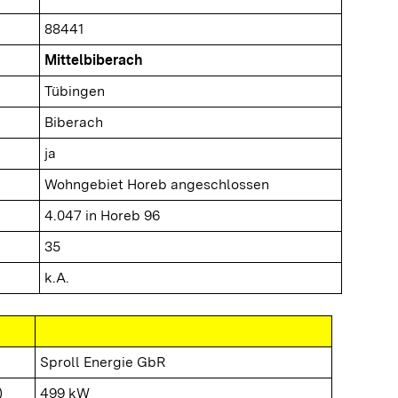
88441
Mittelbiberach
Tübingen
Biberach
ja
Wohngebiet Horeb angeschlossen
4.047 in Horeb 96
35
k.A.
Sproll Energie GbR
)
499 kW