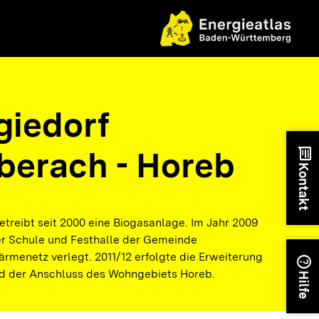
giedorf
iberach - Horeb
chat
Kontakt
etreibt seit 2000 eine Biogasanlage. Im Jahr 2009
r Schule und Festhalle der Gemeinde
rmenetz verlegt. 2011/12 erfolgte die Erweiterung
help
 der Anschluss des Wohngebiets Horeb.
Hilfe