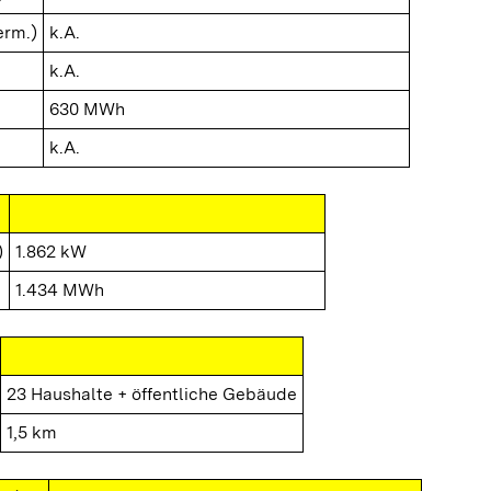
erm.)
k.A.
k.A.
630 MWh
k.A.
)
1.862 kW
1.434 MWh
23 Haushalte + öffentliche Gebäude
1,5 km