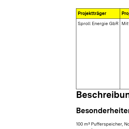
Projektträger
Pro
Sproll Energie GbR
Mit
Beschreibu
Besonderheite
100 m³ Pufferspeicher, N