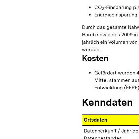
CO
-Einsparung p.a
2
Energieeinsparung p
Durch das gesamte Nahw
Horeb sowie das 2009 i
jährlich ein Volumen von 
werden.
Kosten
Gefördert wurden 
Mittel stammen aus
Entwicklung (EFRE)
Kenndaten
Ortsdaten
Datenherkunft / Jahr de
Datenbestandes