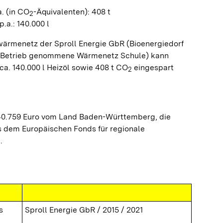
. (in CO
-Äquivalenten): 408 t
2
.a.: 140.000 l
ärmenetz der Sproll Energie GbR (Bioenergiedorf
n Betrieb genommene Wärmenetz Schule) kann
ca. 140.000 l Heizöl sowie 408 t CO
eingespart
2
40.759 Euro vom Land Baden-Württemberg, die
 dem Europäischen Fonds für regionale
.
s
Sproll Energie GbR / 2015 / 2021