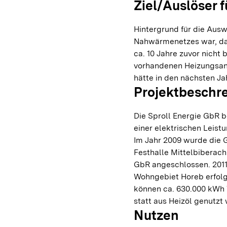
Ziel/Auslöser f
Hintergrund für die Aus
Nahwärmenetzes war, da
ca. 10 Jahre zuvor nicht 
vorhandenen Heizungsanl
hätte in den nächsten J
Projektbeschr
Die Sproll Energie GbR b
einer elektrischen Leist
Im Jahr 2009 wurde die 
Festhalle Mittelbiberac
GbR angeschlossen. 201
Wohngebiet Horeb erfol
können ca. 630.000 kWh
statt aus Heizöl genutzt
Nutzen