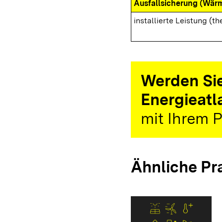
Ausfallsicherung (Wär
installierte Leistung (th
Werden Sie
Energieatl
mit Ihrem P
Ähnliche Pr