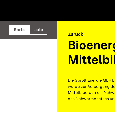
e ausführen
Karte
Liste
arrow_back
Zurück
Bioener
Mittelb
Die Sproll Energie GbR b
wurde zur Versorgung de
Mittelbiberach ein Nahwä
des Nahwärmenetzes und