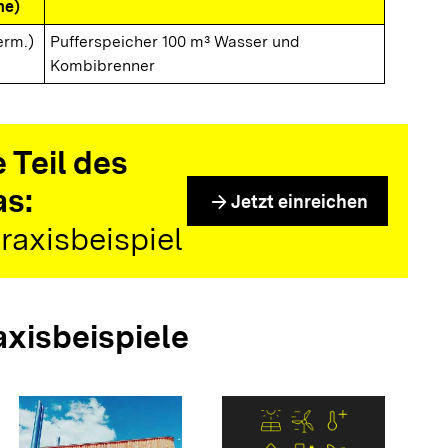
me)
erm.)
Pufferspeicher 100 m³ Wasser und
Kombibrenner
 Teil des
as:
arrow_forward
Jetzt einreichen
raxisbeispiel
axisbeispiele