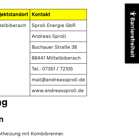
accessibility
jektstandort
Kontakt
Barrierefreiheit
telbiberach
Sproll Energie GbR
Andreas Sproll
Buchauer Straße 38
88441 Mittelbiberach
Tel.: 07351 / 72105
mail@andreassproll.de
www.andreassproll.de
ng
n
otheizung mit Kombibrenner.