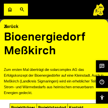
Zum Hauptinhalt springen
home
search
Zur Startseite
Suche öffnen
filter_alt
keyboard_arrow_down
Filter
Karte
arrow_back
Zurück
Bioenergiedorf
Meßkirch
chat
Zum ersten Mal überträgt die solarcomplex AG das
Erfolgskonzept der Bioenergiedörfer auf eine Kleinstadt. Auch in
help
Meßkirch (Landkreis Sigmaringen) wird ein erheblicher Teil des
Strom- und Wärmebedarfs aus heimischen erneuerbaren
Energien gedeckt.
accessibility
Projektträger
Projektstandort
Kontakt