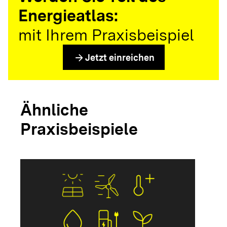
Energieatlas:
mit Ihrem Praxisbeispiel
arrow_forward
Jetzt einreichen
Ähnliche
Praxisbeispiele
arrow_forwar