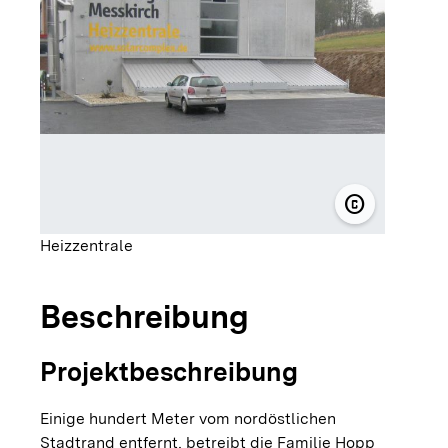
copyright
© solarcomp
Heizzentrale
Beschreibung
Projektbeschreibung
Einige hundert Meter vom nordöstlichen
Stadtrand entfernt, betreibt die Familie Hopp