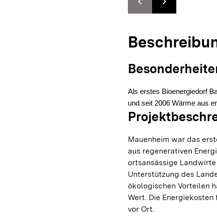
chevron_left
chevron_right
Zur vorhergehenden F
Zur nächsten F
Beschreibu
Besonderheite
Als erstes Bioenergiedorf 
und seit 2006 Wärme aus er
Projektbeschr
Mauenheim war das erste
aus regenerativen Energ
ortsansässige Landwirte 
Unterstützung des Lande
ökologischen Vorteilen h
Wert. Die Energiekosten 
vor Ort.