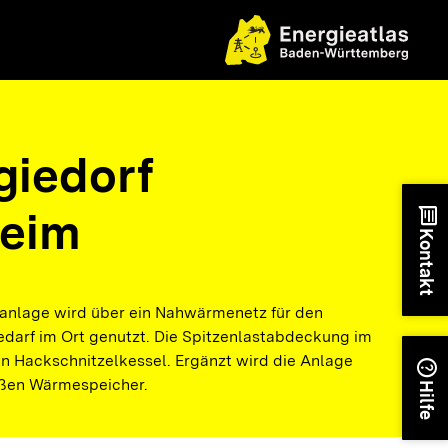
giedorf
eim
chat
Kontakt
anlage wird über ein Nahwärmenetz für den
arf im Ort genutzt. Die Spitzenlastabdeckung im
en Hackschnitzelkessel. Ergänzt wird die Anlage
help
oßen Wärmespeicher.
Hilfe