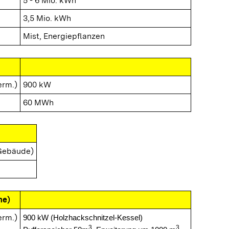
5 - 6 Mio. kWh
3,5 Mio. kWh
Mist, Energiepflanzen
erm.)
900 kW
60 MWh
Gebäude)
me)
erm.)
900 kW (Holzhackschnitzel-Kessel)
3
3