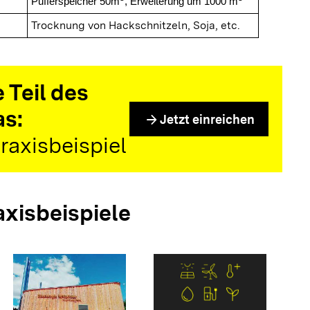
Pufferspeicher 50m
, Erweiterung um 1000 m
Trocknung von Hackschnitzeln, Soja, etc.
 Teil des
as:
arrow_forward
Jetzt einreichen
raxisbeispiel
axisbeispiele
arrow_forwar