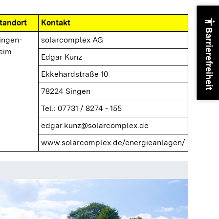
accessibility
standort
Kontakt
Barrierefreiheit
ingen-
solarcomplex AG
eim
Edgar Kunz
Ekkehardstraße 10
78224 Singen
Tel.: 07731 / 8274 - 155
edgar.kunz@solarcomplex.de
www.solarcomplex.de/energieanlagen/
Kraftwe