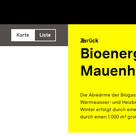
e ausführen
Karte
Liste
arrow_back
Zurück
Bioener
Mauenh
Die Abwärme der Biogas
Warmwasser- und Heizbed
Winter erfolgt durch ein
durch einen 1.000 m³ gr