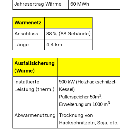
Jahresertrag Wärme
60 MWh
Wärmenetz
Anschluss
88 % (88 Gebäude)
Länge
4,4 km
Ausfallsicherung
(Wärme)
installierte
900 kW (Holzhackschnitzel-
Leistung (therm.)
Kessel)
3
Pufferspeicher 50m
,
3
Erweiterung um 1000 m
Abwärmenutzung
Trocknung von
Hackschnitzeln, Soja, etc.