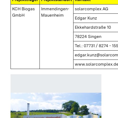
KCH Biogas
Immendingen-
solarcomplex AG
GmbH
Mauenheim
Edgar Kunz
Ekkehardstraße 10
78224 Singen
Tel.: 07731 / 8274 - 15
edgar.kunz@solarcom
www.solarcomplex.de
Kraftwe