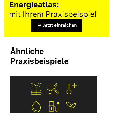
Energieatlas:
mit Ihrem Praxisbeispiel
arrow_forward
Jetzt einreichen
Ähnliche
Praxisbeispiele
arrow_forwar