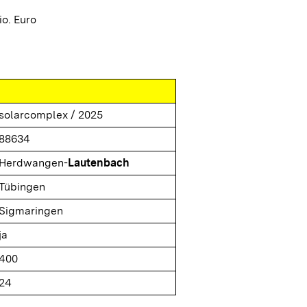
o. Euro
solarcomplex / 2025
88634
Herdwangen-
Lautenbach
Tübingen
Sigmaringen
ja
400
24