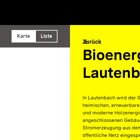
e ausführen
Karte
Liste
arrow_back
Zurück
Bioener
Lauten
In Lautenbach wird der 
heimischen, erneuerbar
und moderne Holzenergie
angeschlossenen Gebäud
Stromerzeugung aus dem 
öffentliche Netz eingespe