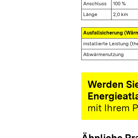
Anschluss
100 %
Länge
2,0 km
Ausfallsicherung (Wär
installierte Leistung (th
Abwärmenutzung
Werden Sie
Energieatl
mit Ihrem P
Ähnliche Pr