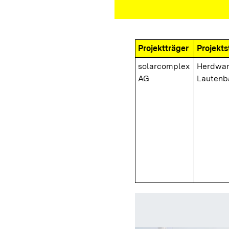
Projektträger
Projekts
solarcomplex
Herdwa
AG
Lautenb