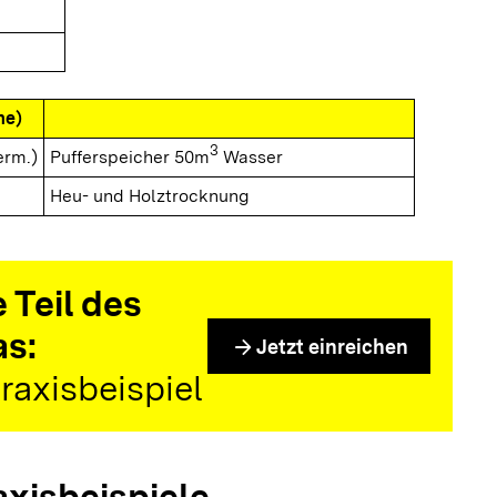
me)
3
erm.)
Pufferspeicher 50m
Wasser
Heu- und Holztrocknung
 Teil des
as:
arrow_forward
Jetzt einreichen
raxisbeispiel
axisbeispiele