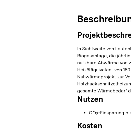
Beschreibu
Projektbeschr
In Sichtweite von Laute
Biogasanlage, die jährlic
nutzbare Abwärme von we
Heizöläquivalent von 150
Nahwärmeprojekt zur Verf
Holzhackschnitzelheizun
gesamte Wärmebedarf de
Nutzen
CO
-Einsparung p.a
2
Kosten