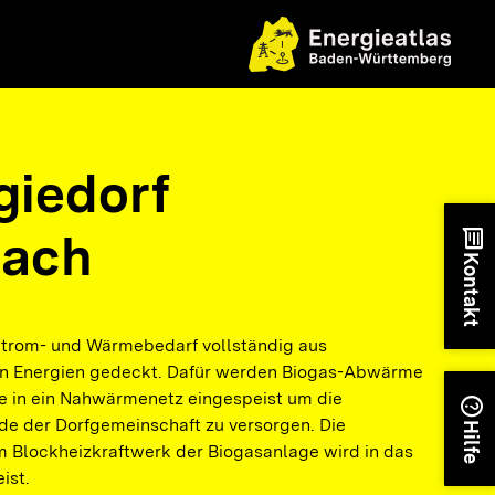
giedorf
bach
chat
Kontakt
Strom- und Wärmebedarf vollständig aus
en Energien gedeckt. Dafür werden Biogas-Abwärme
 in ein Nahwärmenetz eingespeist um die
help
e der Dorfgemeinschaft zu versorgen. Die
Hilfe
Blockheizkraftwerk der Biogasanlage wird in das
ist.