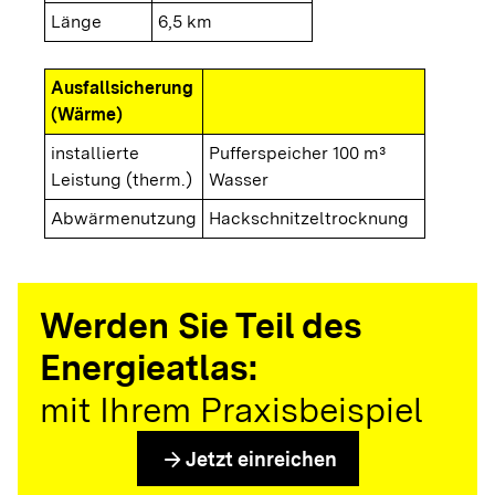
Länge
6,5 km
Ausfallsicherung
(Wärme)
installierte
Pufferspeicher 100 m³
Leistung (therm.)
Wasser
Abwärmenutzung
Hackschnitzeltrocknung
Werden Sie Teil des
Energieatlas:
mit Ihrem Praxisbeispiel
arrow_forward
Jetzt einreichen