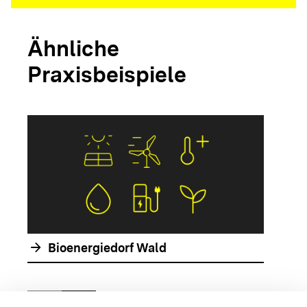
Ähnliche
Praxisbeispiele
arrow_forwar
arrow_forward
Bioenergiedorf Wald