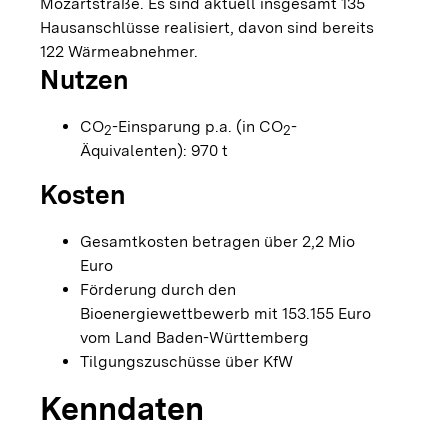
Mozartstraße. Es sind aktuell insgesamt 135
Hausanschlüsse realisiert, davon sind bereits
122 Wärmeabnehmer.
Nutzen
CO
-Einsparung p.a. (in CO
-
2
2
Äquivalenten): 970 t
Kosten
Gesamtkosten betragen über 2,2 Mio
Euro
Förderung durch den
Bioenergiewettbewerb mit 153.155 Euro
vom Land Baden-Württemberg
Tilgungszuschüsse über KfW
Kenndaten