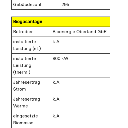
Gebäudezahl
295
Biogasanlage
Betreiber
Bioenergie Oberland GbR
installierte
k.A.
Leistung (el.)
installierte
800 kW
Leistung
(therm.)
Jahresertrag
k.A.
Strom
Jahresertrag
k.A.
Wärme
eingesetzte
k.A.
Biomasse