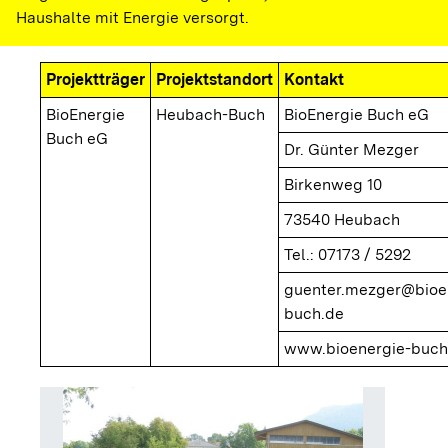
Haushalte mit Energie versorgt.
Projektträger
Projektstandort
Kontakt
BioEnergie
Heubach-Buch
BioEnergie Buch eG
Buch eG
Dr. Günter Mezger
Birkenweg 10
73540 Heubach
Tel.: 07173 / 5292
guenter.mezger@bioe
buch.de
www.bioenergie-buch
Rohre f