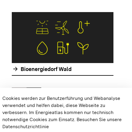
arrow_forwar
arrow_forward
Bioenergiedorf Wald
chevron_left
chevron_right
Zur vorhergehenden Folie springen
Zur nächsten Folie springen
Cookies werden zur Benutzerführung und Webanalyse
verwendet und helfen dabei, diese Webseite zu
{{#displayPraxisbeispielMap}} {{{body}}}
verbessern. Im Energieatlas kommen nur technisch
{{/displayPraxisbeispielMap}}
notwendige Cookies zum Einsatz.
Besuchen Sie unsere
Datenschutzrichtlinie
Cookie-Einstellungen
Barrierefreiheit
Datenschutz