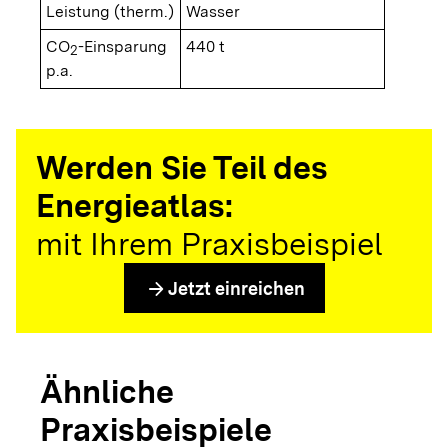
Leistung (therm.)
Wasser
CO
-Einsparung
440 t
2
p.a.
Werden Sie Teil des
Energieatlas:
mit Ihrem Praxisbeispiel
arrow_forward
Jetzt einreichen
Ähnliche
Praxisbeispiele