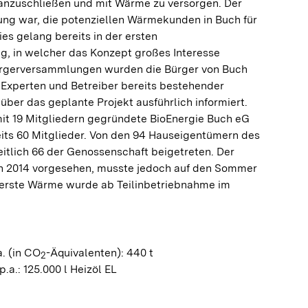
nzuschließen und mit Wärme zu versorgen. Der
ung war, die potenziellen Wärmekunden in Buch für
ies gelang bereits in der ersten
g, in welcher das Konzept großes Interesse
ürgerversammlungen wurden die Bürger von Buch
 Experten und Betreiber bereits bestehender
er das geplante Projekt ausführlich informiert.
it 19 Mitgliedern gegründete BioEnergie Buch eG
eits 60 Mitglieder. Von den 94 Hauseigentümern des
eitlich 66 der Genossenschaft beigetreten. Der
n 2014 vorgesehen, musste jedoch auf den Sommer
erste Wärme wurde ab Teilinbetriebnahme im
.
. (in CO
-Äquivalenten): 440 t
2
.a.: 125.000 l Heizöl EL