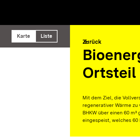
e ausführen
Karte
Liste
arrow_back
Zurück
Bioener
Ortsteil
Mit dem Ziel, die Vollve
regenerativer Wärme zu 
BHKW über einen 60 m³ 
eingespeist, welches 60 