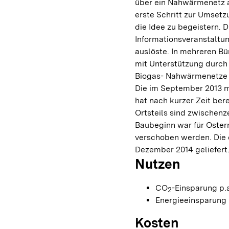
über ein Nahwärmenetz a
erste Schritt zur Umsetz
die Idee zu begeistern. D
Informationsveranstaltun
auslöste. In mehreren B
mit Unterstützung durch
Biogas- Nahwärmenetze üb
Die im September 2013 m
hat nach kurzer Zeit ber
Ortsteils sind zwischenz
Baubeginn war für Oster
verschoben werden. Die 
Dezember 2014 geliefert
Nutzen
CO
-Einsparung p.a
2
Energieeinsparung p
Kosten