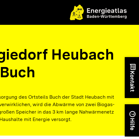
giedorf Heubach
 Buch
chat
Kontakt
rsorgung des Ortsteils Buch der Stadt Heubach mit
verwirklichen, wird die Abwärme von zwei Biogas-
großen Speicher in das 3 km lange Nahwärmenetz
help
Haushalte mit Energie versorgt.
Hilfe