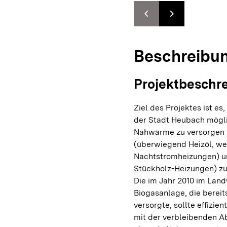
chevron_left
chevron_right
Zur vorhergehenden F
Zur nächsten F
Beschreibu
Projektbeschr
Ziel des Projektes ist e
der Stadt Heubach möglic
Nahwärme zu versorgen u
(überwiegend Heizöl, we
Nachtstromheizungen) un
Stückholz-Heizungen) zu
Die im Jahr 2010 im Land
Biogasanlage, die berei
versorgte, sollte effizie
mit der verbleibenden 