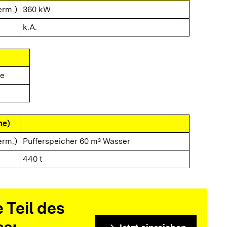
erm.)
360 kW
k.A.
e
me)
erm.)
Pufferspeicher 60 m³ Wasser
440 t
 Teil des