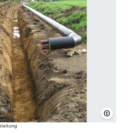
copyright
© BioEnergi
leitung