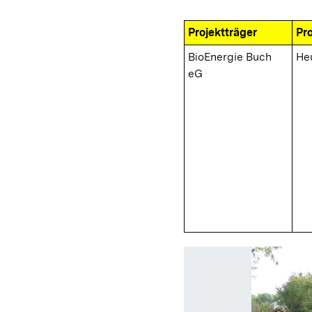
Projektträger
Pr
BioEnergie Buch
He
eG