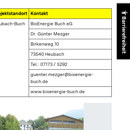
accessibility
ojektstandort
Kontakt
Barrierefreiheit
ubach-Buch
BioEnergie Buch eG
Dr. Günter Mezger
Birkenweg 10
73540 Heubach
Tel.: 07173 / 5292
guenter.mezger@bioenergie-
buch.de
www.bioenergie-buch.de
Rohre f