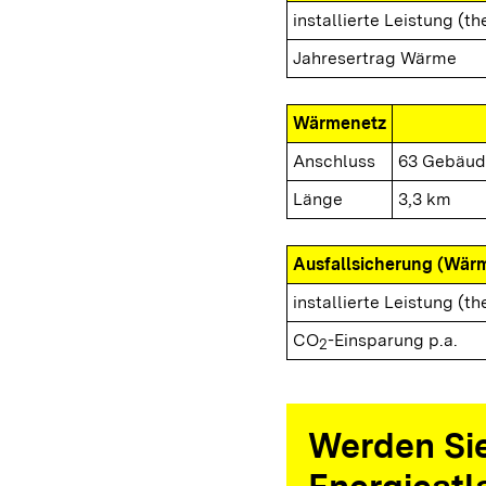
installierte Leistung (th
Jahresertrag Wärme
Wärmenetz
Anschluss
63 Gebäud
Länge
3,3 km
Ausfallsicherung (Wär
installierte Leistung (th
CO
-Einsparung p.a.
2
Werden Sie