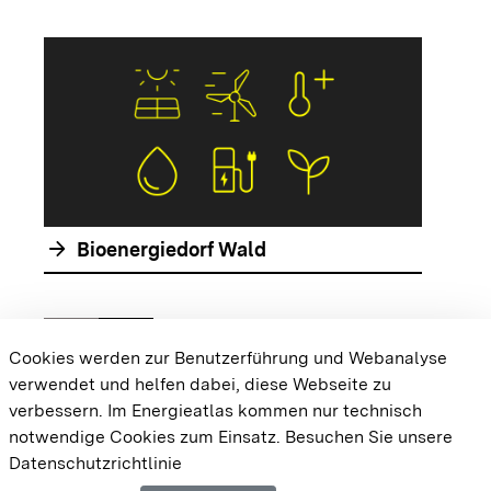
arrow_forwar
arrow_forward
Bioenergiedorf Wald
chevron_left
chevron_right
Zur vorhergehenden Folie springen
Zur nächsten Folie springen
Cookies werden zur Benutzerführung und Webanalyse
verwendet und helfen dabei, diese Webseite zu
{{#displayPraxisbeispielMap}} {{{body}}}
verbessern. Im Energieatlas kommen nur technisch
{{/displayPraxisbeispielMap}}
notwendige Cookies zum Einsatz.
Besuchen Sie unsere
Datenschutzrichtlinie
Cookie-Einstellungen
Barrierefreiheit
Datenschutz