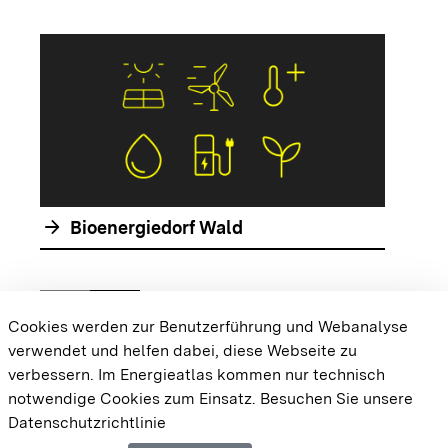
arrow_forwar
arrow_forward
Bioenergiedorf Wald
chevron_left
chevron_right
Zur vorhergehenden Folie springen
Zur nächsten Folie springen
Cookies werden zur Benutzerführung und Webanalyse
verwendet und helfen dabei, diese Webseite zu
{{#displayPraxisbeispielMap}} {{{body}}}
verbessern. Im Energieatlas kommen nur technisch
{{/displayPraxisbeispielMap}}
notwendige Cookies zum Einsatz.
Besuchen Sie unsere
Datenschutzrichtlinie
Cookie-Einstellungen
Barrierefreiheit
Datenschutz