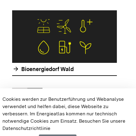
arrow_forwar
arrow_forward
Bioenergiedorf Wald
chevron_left
chevron_right
Zur vorhergehenden Folie springen
Zur nächsten Folie springen
Cookies werden zur Benutzerführung und Webanalyse
verwendet und helfen dabei, diese Webseite zu
{{#displayPraxisbeispielMap}} {{{body}}}
verbessern. Im Energieatlas kommen nur technisch
{{/displayPraxisbeispielMap}}
notwendige Cookies zum Einsatz.
Besuchen Sie unsere
Datenschutzrichtlinie
Cookie-Einstellungen
Barrierefreiheit
Datenschutz