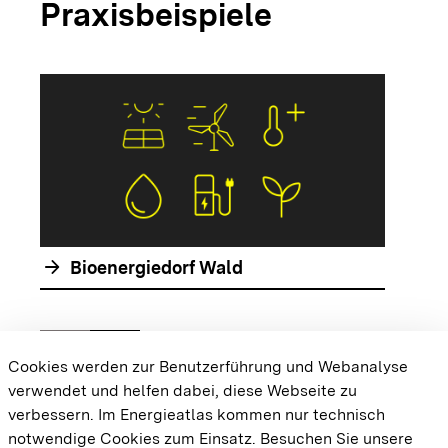
Praxisbeispiele
arrow_forwar
arrow_forward
Bioenergiedorf Wald
chevron_left
chevron_right
Zur vorhergehenden Folie springen
Zur nächsten Folie springen
Cookies werden zur Benutzerführung und Webanalyse
verwendet und helfen dabei, diese Webseite zu
{{#displayPraxisbeispielMap}} {{{body}}}
verbessern. Im Energieatlas kommen nur technisch
{{/displayPraxisbeispielMap}}
notwendige Cookies zum Einsatz.
Besuchen Sie unsere