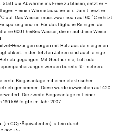
 Statt die Abwärme ins Freie zu blasen, setzt er –
ollegen – einen Wärmetauscher ein. Damit heizt er
°C auf. Das Wasser muss zwar noch auf 60 °C erhitzt
Einsparung enorm. Für das tägliche Reinigen der
lleine 600 l heißes Wasser, die er auf diese Weise
t.
itzel-Heizungen sorgen mit Holz aus dem eigenen
lichkeit. In den letzten Jahren sind auch einige
Betrieb gegangen. Mit Geothermie, Luft oder
epumpenheizungen werden bereits für mehrere
e erste Biogasanlage mit einer elektrischen
Betrieb genommen. Diese wurde inzwischen auf 420
erweitert. Die zweite Biogasanlage mit einer
n 190 kW folgte im Jahr 2007.
. (in CO
-Äquivalenten): allein durch
2
0.000 t/a