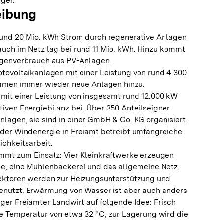
rger.
eibung
rund 20 Mio. kWh Strom durch regenerative Anlagen
auch im Netz lag bei rund 11 Mio. kWh. Hinzu kommt
Eigenverbrauch aus PV-Anlagen.
otovoltaikanlagen mit einer Leistung von rund 4.300
ommen immer wieder neue Anlagen hinzu.
mit einer Leistung von insgesamt rund 12.000 kW
itiven Energiebilanz bei. Über 350 Anteilseigner
nlagen, sie sind in einer GmbH & Co. KG organisiert.
 der Windenergie in Freiamt betreibt umfangreiche
ichkeitsarbeit.
mmt zum Einsatz: Vier Kleinkraftwerke erzeugen
e, eine Mühlenbäckerei und das allgemeine Netz.
ektoren werden zur Heizungsunterstützung und
nutzt. Erwärmung von Wasser ist aber auch anders
iger Freiämter Landwirt auf folgende Idee: Frisch
e Temperatur von etwa 32 °C, zur Lagerung wird die