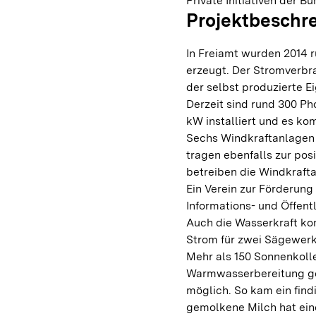
Private Initiativen der Bü
Projektbeschr
In Freiamt wurden 2014 
erzeugt. Der Stromverbr
der selbst produzierte 
Derzeit sind rund 300 Ph
kW installiert und es k
Sechs Windkraftanlagen 
tragen ebenfalls zur pos
betreiben die Windkrafta
Ein Verein zur Förderung
Informations- und Öffentl
Auch die Wasserkraft ko
Strom für zwei Sägewerk
Mehr als 150 Sonnenkoll
Warmwasserbereitung ge
möglich. So kam ein find
gemolkene Milch hat ein