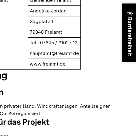
iamt
Gemeinde Freiamt
Angelika Jordan
accessibility
Barrierefreiheit
Sägplatz 1
79348 Freiamt
Tel.: 07645 / 9102 - 12
hauptamt@freiamt.de
www.freiamt.de
ng
n
n privater Hand, Windkraftanlagen: Anteilseigner
o. KG organisiert.
ür das Projekt