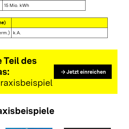
15 Mio. kWh
me)
erm.)
k.A.
 Teil des
as:
arrow_forward
Jetzt einreichen
raxisbeispiel
axisbeispiele