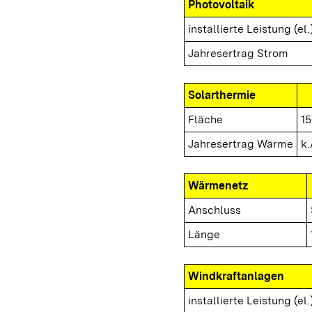
Photovoltaik
installierte Leistung (el.
Jahresertrag Strom
Solarthermie
Fläche
15
Jahresertrag Wärme
k.
Wärmenetz
Anschluss
Länge
Windkraftanlagen
installierte Leistung (el.