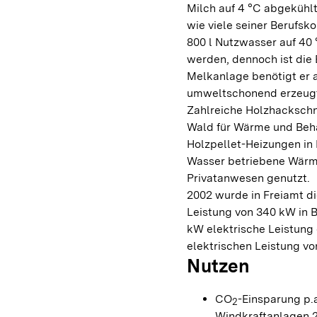
Milch auf 4 °C abgekühlt.
wie viele seiner Berufsk
800 l Nutzwasser auf 40 
werden, dennoch ist die 
Melkanlage benötigt er a
umweltschonend erzeug
Zahlreiche Holzhackschn
Wald für Wärme und Behag
Holzpellet-Heizungen in 
Wasser betriebene Wärm
Privatanwesen genutzt.
2002 wurde in Freiamt di
Leistung von 340 kW in 
kW elektrische Leistung 
elektrischen Leistung vo
Nutzen
CO
-Einsparung p.a
2
Windkraftanlagen 2