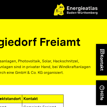
giedorf Freiamt
chat
Kontakt
anlagen, Photovoltaik, Solar, Hackschnitzel,
nlagen sind in privater Hand, bei Windkraftanlagen
urch eine GmbH & Co. KG organisiert.
help
Hilfe
jektstandort
Kontakt