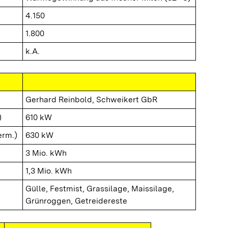
4.150
1.800
k.A.
Gerhard Reinbold, Schweikert GbR
)
610 kW
erm.)
630 kW
3 Mio. kWh
1,3 Mio. kWh
Gülle, Festmist, Grassilage, Maissilage,
Grünroggen, Getreidereste