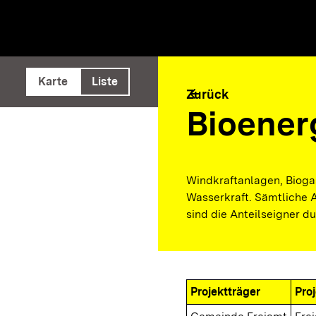
e ausführen
Karte
Liste
arrow_back
Zurück
Bioener
Windkraftanlagen, Biogas
Wasserkraft. Sämtliche A
sind die Anteilseigner d
Projektträger
Pro