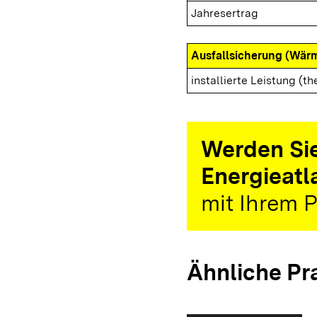
Jahresertrag
Ausfallsicherung (Wär
installierte Leistung (th
Werden Sie
Energieatl
mit Ihrem P
Ähnliche Pr