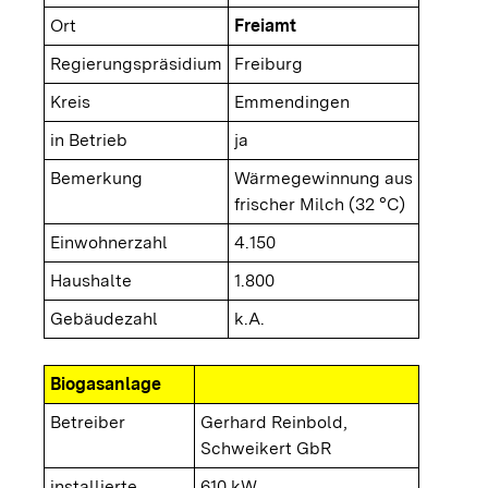
Ort
Freiamt
Regierungspräsidium
Freiburg
Kreis
Emmendingen
in Betrieb
ja
Bemerkung
Wärmegewinnung aus
frischer Milch (32 °C)
Einwohnerzahl
4.150
Haushalte
1.800
Gebäudezahl
k.A.
Biogasanlage
Betreiber
Gerhard Reinbold,
Schweikert GbR
installierte
610 kW