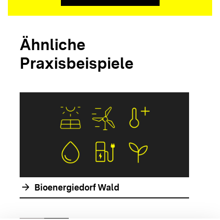
Ähnliche
Praxisbeispiele
arrow_forwar
arrow_forward
Bioenergiedorf Wald