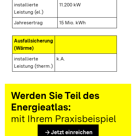
installierte
11.200 kW
Leistung (el.)
Jahresertrag
15 Mio. kWh
Ausfallsicherung
(Wärme)
installierte
k.A.
Leistung (therm.)
Werden Sie Teil des
Energieatlas:
mit Ihrem Praxisbeispiel
arrow_forward
Jetzt einreichen