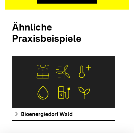
Ähnliche
Praxisbeispiele
arrow_forwar
arrow_forward
Bioenergiedorf Wald