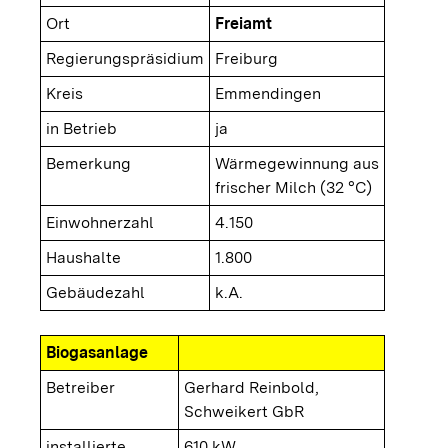
Ort
Freiamt
Regierungspräsidium
Freiburg
Kreis
Emmendingen
in Betrieb
ja
Bemerkung
Wärmegewinnung aus
frischer Milch (32 °C)
Einwohnerzahl
4.150
Haushalte
1.800
Gebäudezahl
k.A.
Biogasanlage
Betreiber
Gerhard Reinbold,
Schweikert GbR
installierte
610 kW