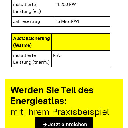
installierte
11.200 kW
Leistung (el.)
Jahresertrag
15 Mio. kWh
Ausfallsicherung
(Wärme)
installierte
k.A.
Leistung (therm.)
Werden Sie Teil des
Energieatlas:
mit Ihrem Praxisbeispiel
arrow_forward
Jetzt einreichen