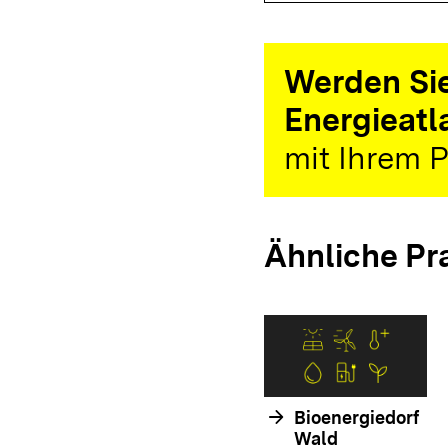
Werden Sie
Energieatl
mit Ihrem P
Ähnliche Pr
arrow_forward
Bioenergiedorf
Wald