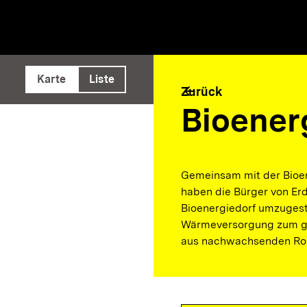
e ausführen
Karte
Liste
arrow_back
Zurück
Bioener
Gemeinsam mit der Bioe
haben die Bürger von Er
Bioenergiedorf umzugesta
Wärmeversorgung zum gro
aus nachwachsenden Roh