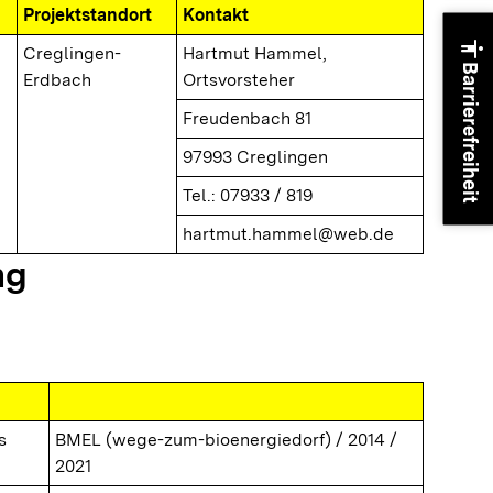
Projektstandort
Kontakt
accessibility
Creglingen-
Hartmut Hammel,
Barrierefreiheit
Erdbach
Ortsvorsteher
Freudenbach 81
97993 Creglingen
Tel.: 07933 / 819
hartmut.hammel@web.de
ng
s
BMEL (wege-zum-bioenergiedorf) / 2014 /
2021