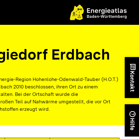
giedorf Erdbach
chat
Kontakt
nergie-Region Hohenlohe-Odenwald-Tauber (H.O.T.)
dbach 2010 beschlossen, ihren Ort zu einem
lten. Bei der Ortschaft wurde die
ßen Teil auf Nahwärme umgestellt, die vor Ort
stoffen erzeugt wird.
help
Hilfe