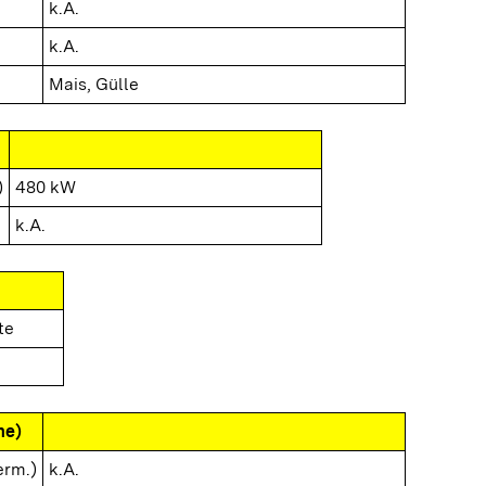
k.A.
k.A.
Mais, Gülle
)
480 kW
k.A.
te
me)
erm.)
k.A.