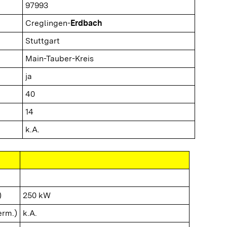
97993
Creglingen-
Erdbach
Stuttgart
Main-Tauber-Kreis
ja
40
14
k.A.
)
250 kW
erm.)
k.A.