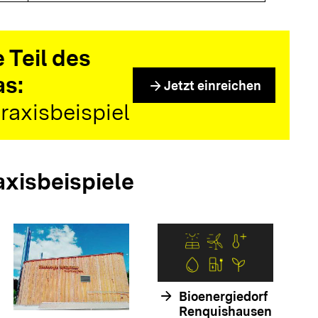
 Teil des
as:
arrow_forward
Jetzt einreichen
raxisbeispiel
axisbeispiele
arrow_forwar
arrow_forward
Bioenergiedorf
Renquishausen