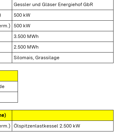
Gessler und Gläser Energiehof GbR
)
500 kW
erm.)
500 kW
3.500 MWh
2.500 MWh
Silomais, Grassilage
de
me)
erm.)
Ölspitzenlastkessel 2.500 kW