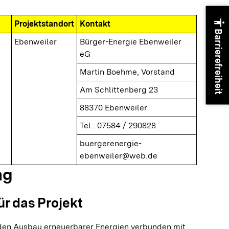
accessibility
Projektstandort
Kontakt
Barrierefreiheit
Ebenweiler
Bürger-Energie Ebenweiler
eG
Martin Boehme, Vorstand
Am Schlittenberg 23
88370 Ebenweiler
Tel.: 07584 / 290828
buergerenergie-
ebenweiler@web.de
ng
ür das Projekt
 den Ausbau erneuerbarer Energien verbunden mit