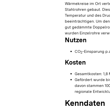
Wärmekreise im Ort vert
Stahlrohren gebaut. Die
Temperatur und des Dru
beeinträchtigen. Um de
gut gedämmte Doppelrohr
wurden Einzelrohre verw
Nutzen
CO
-Einsparung p.a
2
Kosten
Gesamtkosten: 1,8 
Gefördert wurde b
davon stammen 100
regionale Entwickl
Kenndaten