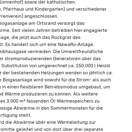
onnenhof) sowie der katholischen
, Pfarrhaus und Kindergarten) und verschiedener
rrenverein) angeschlossen.
Biogasanlage am Ortsrand versorgt das
e. Seit vielen Jahren betreiben hier engagierte
age, die jetzt auch das Rückgrat des
lt. Es handelt sich um eine NawaRo-Anlage.
eibhausgase vermieden. Die Umweltfreundliche
r stromproduzierenden Generatoren über das
 Substitution von umgerechnet ca. 250.000 l Heizöl
tz der bestehenden Heizungen werden so jährlich ca.
e Biogasanlage wird sowohl für die Strom- als auch
 in einen flexibleren Betriebsmodus umgebaut, um
d Wärme produzieren zu können. Als weitere
eines 3.000 m³ fassenden Öl-Wärmespeichers zu
hüssige Abwärme in den Sommermonaten für die
rfügung stellt.
rd die Abwärme über eine Wärmeleitung zur
smitte geleitet und von dort über drei separate