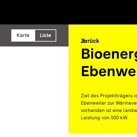
e ausführen
Karte
Liste
arrow_back
Zurück
Bioener
Ebenwei
Ziel des Projektträgers 
Ebenweiler zur Wärmever
vorhanden ist eine landw
Leistung von 500 kW.