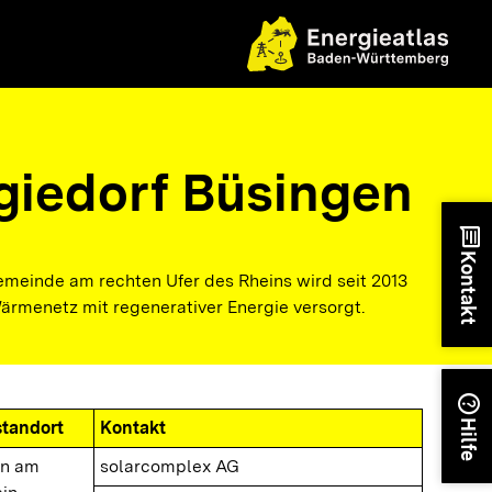
giedorf Büsingen
chat
Kontakt
emeinde am rechten Ufer des Rheins wird seit 2013
ärmenetz mit regenerativer Energie versorgt.
help
standort
Kontakt
Hilfe
en am
solarcomplex AG