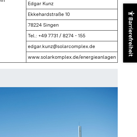
in
Edgar Kunz
accessibility
Ekkehardstraße 10
Barrierefreiheit
78224 Singen
Tel.: +49 7731 / 8274 - 155
edgar.kunz@solarcomplex.de
www.solarkomplex.de/energieanlagen
Heizzen