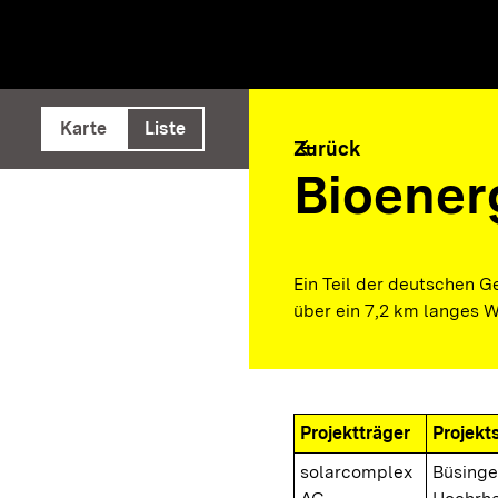
e ausführen
Karte
Liste
arrow_back
Zurück
Bioener
Ein Teil der deutschen G
über ein 7,2 km langes W
Projektträger
Projekt
solarcomplex
Büsing