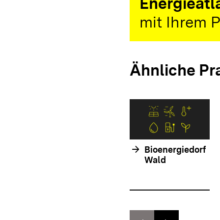
Energieatl
mit Ihrem P
Ähnliche Pr
arrow_forward
Bioenergiedorf
Wald