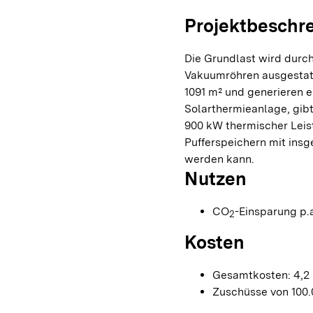
Projektbeschr
Die Grundlast wird durch
Vakuumröhren ausgestat
1091 m² und generieren e
Solarthermieanlage, gib
900 kW thermischer Leis
Pufferspeichern mit ins
werden kann.
Nutzen
CO
-Einsparung p.a
2
Kosten
Gesamtkosten: 4,2 
Zuschüsse von 100