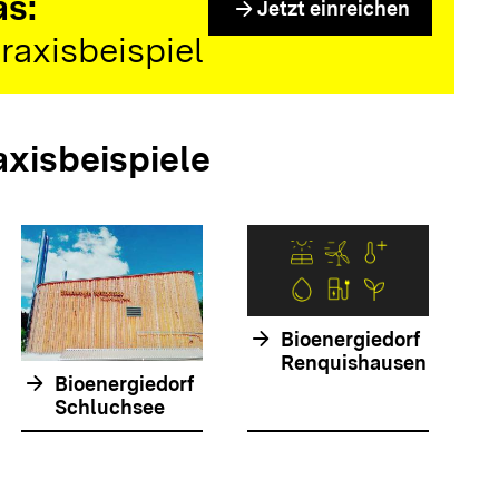
as:
arrow_forward
Jetzt einreichen
raxisbeispiel
axisbeispiele
arrow_forwar
arrow_forward
Bioenergiedorf
Renquishausen
arrow_forward
Bioenergiedorf
Schluchsee