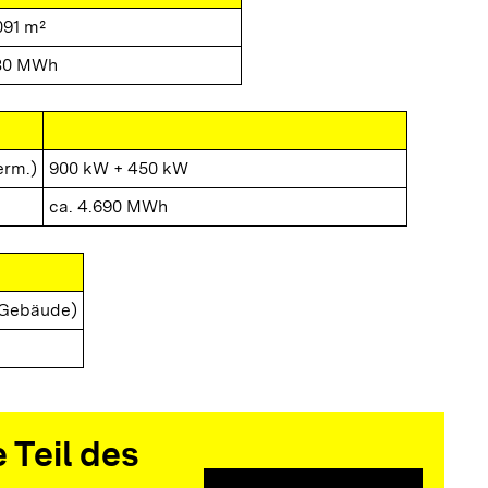
091 m²
80 MWh
erm.)
900 kW + 450 kW
ca. 4.690 MWh
 Gebäude)
 Teil des