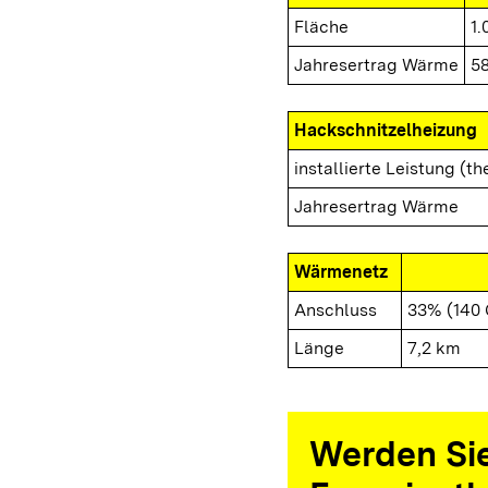
Fläche
1.
Jahresertrag Wärme
5
Hackschnitzelheizung
installierte Leistung (th
Jahresertrag Wärme
Wärmenetz
Anschluss
33% (140
Länge
7,2 km
Werden Sie