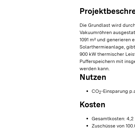
Projektbeschr
Die Grundlast wird durch
Vakuumröhren ausgestat
1091 m² und generieren e
Solarthermieanlage, gib
900 kW thermischer Leis
Pufferspeichern mit ins
werden kann.
Nutzen
CO
-Einsparung p.a
2
Kosten
Gesamtkosten: 4,2 
Zuschüsse von 100