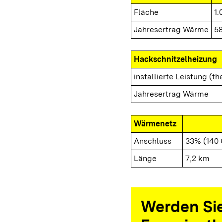
Fläche
1.
Jahresertrag Wärme
5
Hackschnitzelheizung
installierte Leistung (th
Jahresertrag Wärme
Wärmenetz
Anschluss
33% (140
Länge
7,2 km
Werden Sie