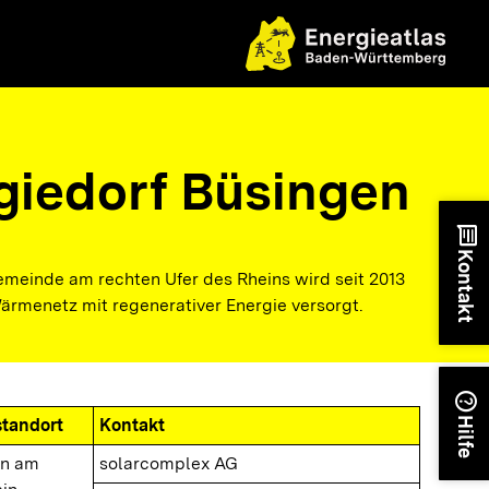
giedorf Büsingen
chat
Kontakt
emeinde am rechten Ufer des Rheins wird seit 2013
ärmenetz mit regenerativer Energie versorgt.
help
standort
Kontakt
Hilfe
en am
solarcomplex AG