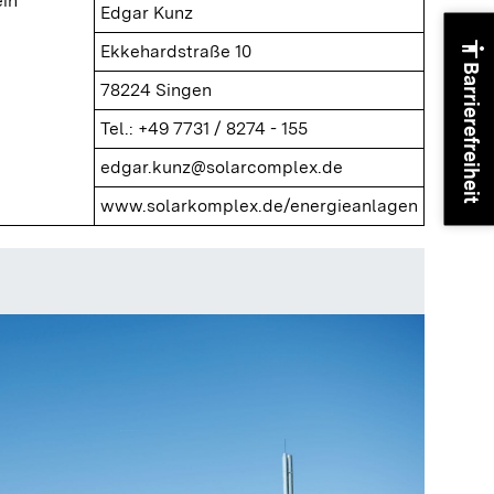
in
Edgar Kunz
accessibility
Ekkehardstraße 10
Barrierefreiheit
78224 Singen
Tel.: +49 7731 / 8274 - 155
edgar.kunz@solarcomplex.de
www.solarkomplex.de/energieanlagen
Heizzen