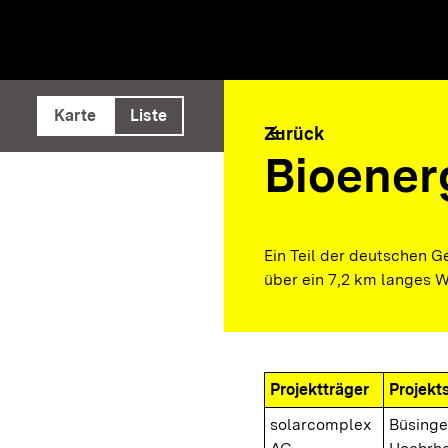
e ausführen
Karte
Liste
arrow_back
Zurück
Bioener
Ein Teil der deutschen G
über ein 7,2 km langes W
Projektträger
Projekt
solarcomplex
Büsing