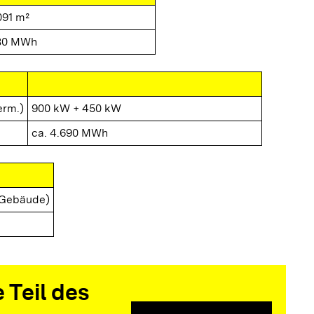
091 m²
80 MWh
erm.)
900 kW + 450 kW
ca. 4.690 MWh
 Gebäude)
 Teil des