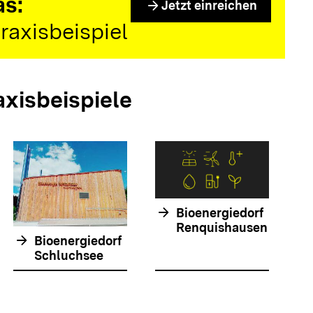
as:
arrow_forward
Jetzt einreichen
raxisbeispiel
axisbeispiele
arrow_forwar
arrow_forward
Bioenergiedorf
Renquishausen
arrow_forward
Bioenergiedorf
Schluchsee