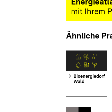
Energieatl
mit Ihrem P
Ähnliche Pr
arrow_forward
Bioenergiedorf
Wald