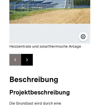
copyright
© solarcomp
Heizzentrale und solarthermische Anlage
chevron_left
chevron_right
Zur vorhergehenden Folie springen
Zur nächsten Folie springen
Beschreibung
Projektbeschreibung
Die Grundlast wird durch eine