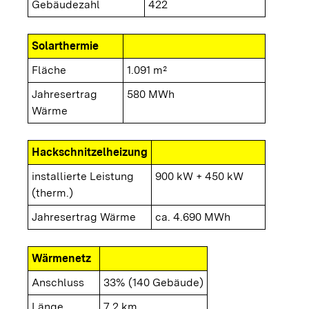
Gebäudezahl
422
Solarthermie
Fläche
1.091 m²
Jahresertrag
580 MWh
Wärme
Hackschnitzelheizung
installierte Leistung
900 kW + 450 kW
(therm.)
Jahresertrag Wärme
ca. 4.690 MWh
Wärmenetz
Anschluss
33% (140 Gebäude)
Länge
7,2 km