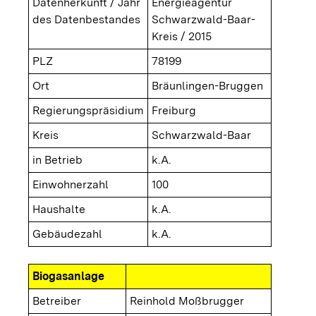
Datenherkunft / Jahr
Energieagentur
des Datenbestandes
Schwarzwald-Baar-
Kreis / 2015
PLZ
78199
Ort
Bräunlingen-Bruggen
Regierungspräsidium
Freiburg
Kreis
Schwarzwald-Baar
in Betrieb
k.A.
Einwohnerzahl
100
Haushalte
k.A.
Gebäudezahl
k.A.
Biogasanlage
Betreiber
Reinhold Moßbrugger