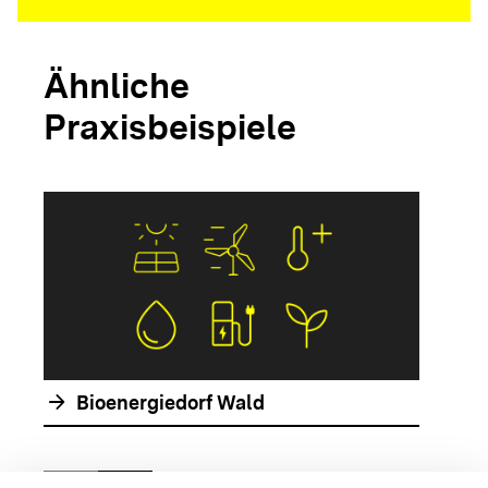
Ähnliche
Praxisbeispiele
arrow_forwar
arrow_forward
Bioenergiedorf Wald