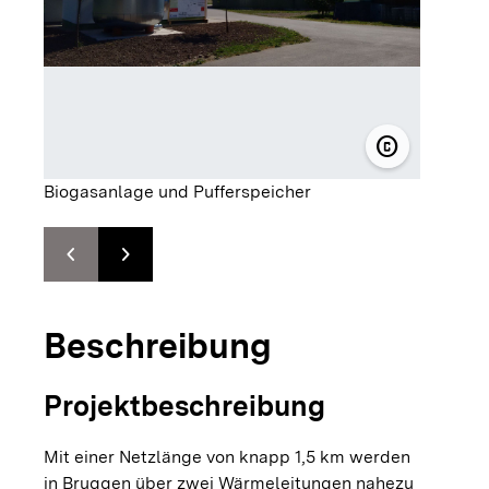
copyright
© Energiee
Biogasanlage und Pufferspeicher
chevron_left
chevron_right
Zur vorhergehenden Folie springen
Zur nächsten Folie springen
Beschreibung
Projektbeschreibung
Mit einer Netzlänge von knapp 1,5 km werden
in Bruggen über zwei Wärmeleitungen nahezu