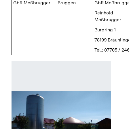
GbR Moßbrugger
Bruggen
GbR Moßbrugge
Reinhold
Moßbrugger
Burgring 1
78199 Bräunling
Tel.: 07705 / 24
Heizzent