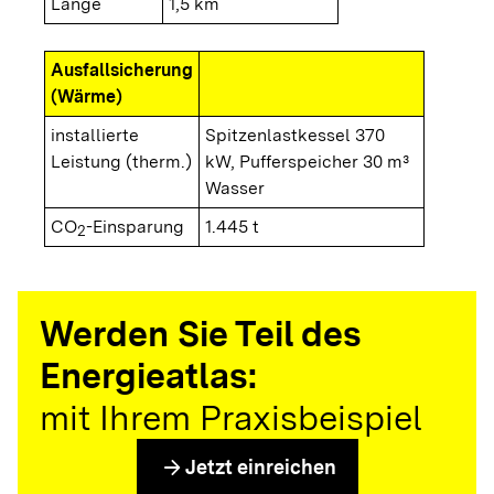
Länge
1,5 km
Ausfallsicherung
(Wärme)
installierte
Spitzenlastkessel 370
Leistung (therm.)
kW, Pufferspeicher 30 m³
Wasser
CO
-Einsparung
1.445 t
2
Werden Sie Teil des
Energieatlas:
mit Ihrem Praxisbeispiel
arrow_forward
Jetzt einreichen