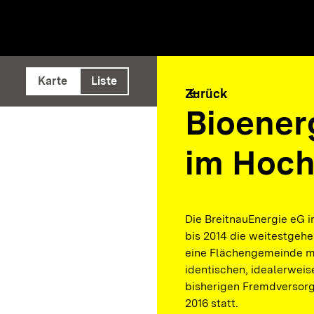
e ausführen
Karte
Liste
arrow_back
Zurück
Bioener
im Hoc
Die BreitnauEnergie eG i
bis 2014 die weitestgehe
eine Flächengemeinde mi
identischen, idealerweis
bisherigen Fremdversorg
2016 statt.