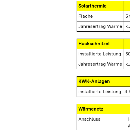
Solarthermie
Fläche
5 
Jahresertrag Wärme
k.
Hackschnitzel
installierte Leistung
5
Jahresertrag Wärme
k.
KWK-Anlagen
installierte Leistung
4 
Wärmenetz
Anschluss
1