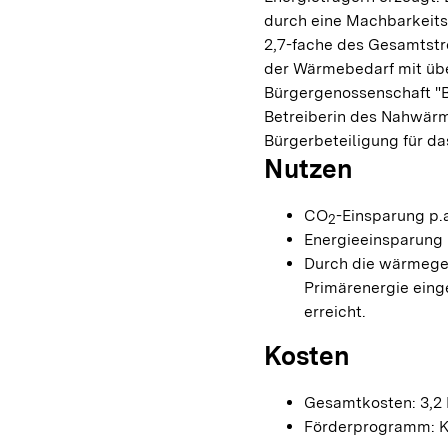
durch eine Machbarkeits
2,7-fache des Gesamtstr
der Wärmebedarf mit übe
Bürgergenossenschaft "B
Betreiberin des Nahwär
Bürgerbeteiligung für da
Nutzen
CO
-Einsparung p.a
2
Energieeinsparung p
Durch die wärmege
Primärenergie eing
erreicht.
Kosten
Gesamtkosten: 3,2 
Förderprogramm: K