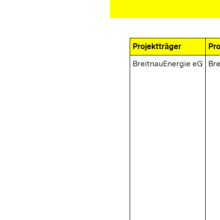
Projektträger
Pro
BreitnauEnergie eG
Bre