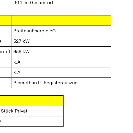
514 im Gesamtort
BreitnauEnergie eG
)
527 kW
erm.)
659 kW
k.A.
k.A.
Biomethan lt. Registerauszug
 Stück Privat
A.