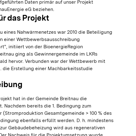
ufgeführten Daten primär auf unser Projekt
nauEnergie eG beziehen.
ür das Projekt
au eines Nahwärmenetzes war 2010 die Beteiligung
an einer Wettbewerbsausschreibung
t", initiiert von der BioenergieRegion
eitnau ging als Gewinnergemeinde im LKRs
ld hervor. Verbunden war der Wettbewerb mit
a. die Erstellung einer Machbarkeitsstudie
eibung
rojekt hat in der Gemeinde Breitnau die
t. Nachdem bereits die 1. Bedingung zum
war (Stromproduktion Gesamtgemeinde > 100 % des
edingung ebenfalls erfüllt werden. D. h. mindestens
zur Gebäudebeheizung wird aus regenerativen
 Der Nachweis für die Projektumsetzung wurde