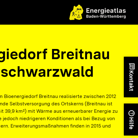
giedorf Breitnau
hschwarzwald
chat
Kontakt
m Bioenergiedorf Breitnau realisierte zwischen 2012
nde Selbstversorgung des Ortskerns (Breitnau ist
t 39,9 km²) mit Wärme aus erneuerbarer Energie zu
help
e jedoch niedrigeren Konditionen als bei Bezug von
Hilfe
ern. Erweiterungsmaßnahmen finden in 2015 und