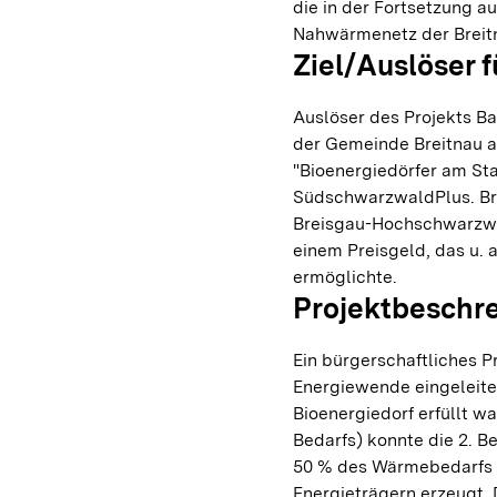
die in der Fortsetzung a
Nahwärmenetz der Breit
Ziel/Auslöser f
Auslöser des Projekts B
der Gemeinde Breitnau 
"Bioenergiedörfer am Star
SüdschwarzwaldPlus. Br
Breisgau-Hochschwarzwa
einem Preisgeld, das u. 
ermöglichte.
Projektbeschr
Ein bürgerschaftliches P
Energiewende eingeleite
Bioenergiedorf erfüllt 
Bedarfs) konnte die 2. B
50 % des Wärmebedarfs 
Energieträgern erzeugt.