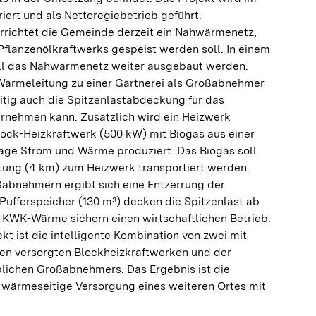
ert und als Nettoregiebetrieb geführt.
errichtet die Gemeinde derzeit ein Nahwärmenetz,
flanzenölkraftwerks gespeist werden soll. In einem
ll das Nahwärmenetz weiter ausgebaut werden.
 Wärmeleitung zu einer Gärtnerei als Großabnehmer
itig auch die Spitzenlastabdeckung für das
nehmen kann. Zusätzlich wird ein Heizwerk
Block-Heizkraftwerk (500 kW) mit Biogas aus einer
ge Strom und Wärme produziert. Das Biogas soll
itung (4 km) zum Heizwerk transportiert werden.
abnehmern ergibt sich eine Entzerrung der
ufferspeicher (130 m³) decken die Spitzenlast ab
n KWK-Wärme sichern einen wirtschaftlichen Betrieb.
kt ist die intelligente Kombination von zwei mit
fen versorgten Blockheizkraftwerken und der
lichen Großabnehmers. Das Ergebnis ist die
wärmeseitige Versorgung eines weiteren Ortes mit