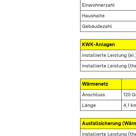
Einwohnerzahl
Haushalte
Gebäudezahl
KWK-Anlagen
installierte Leistung (el.
installierte Leistung (th
Wärmenetz
Anschluss
120 G
Länge
4,1 k
Ausfallsicherung (Wär
installierte Leistung (th