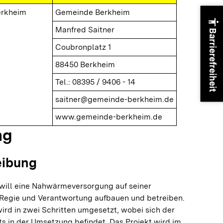
erkheim
Gemeinde Berkheim
accessibility
Manfred Saitner
Barrierefreiheit
Coubronplatz 1
88450 Berkheim
Tel.: 08395 / 9406 - 14
saitner@gemeinde-berkheim.de
www.gemeinde-berkheim.de
ng
eibung
ill eine Nahwärmeversorgung auf seiner
 Regie und Verantwortung aufbauen und betreiben.
d in zwei Schritten umgesetzt, wobei sich der
ts in der Umsetzung befindet. Das Projekt wird im