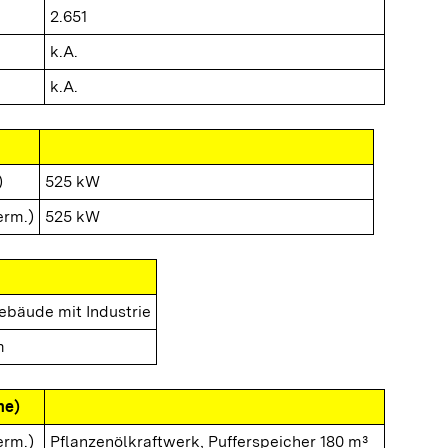
2.651
k.A.
k.A.
)
525 kW
erm.)
525 kW
ebäude mit Industrie
m
me)
erm.)
Pflanzenölkraftwerk, Pufferspeicher 180 m³