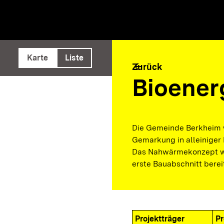
e ausführen
Karte
Liste
arrow_back
Zurück
Bioener
Die Gemeinde Berkheim w
Gemarkung in alleiniger
Das Nahwärmekonzept wir
erste Bauabschnitt berei
Projektträger
Pr