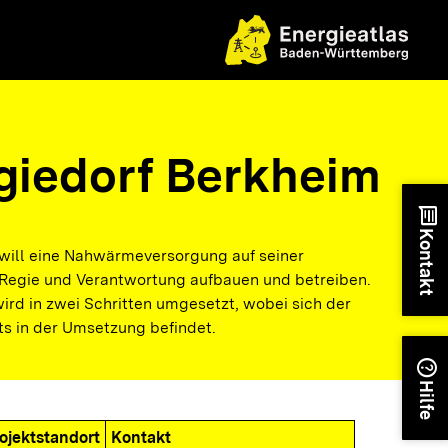
giedorf Berkheim
chat
Kontakt
ill eine Nahwärmeversorgung auf seiner
 Regie und Verantwortung aufbauen und betreiben.
d in zwei Schritten umgesetzt, wobei sich der
ts in der Umsetzung befindet.
help
Hilfe
ojektstandort
Kontakt