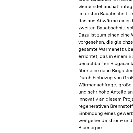
Gemeindehaushalt integri
Im ersten Bauabschnitt 
das aus Abwärme eines P
zweiten Bauabschnitt so
Dazu ist zum einen eine
vorgesehen, die gleichze
gesamte Wärmenetz über
errichtet, das in einem 
benachbarten Biogasanla
über eine neue Biogasle
Durch Einbezug von Groß
Wärmenachfrage, große P
und sehr hohe Anteile a
Innovativ an diesem Proje
regenerativen Brennstof
Einbindung eines gewerb
weitgehende strom- und 
Bioenergie.